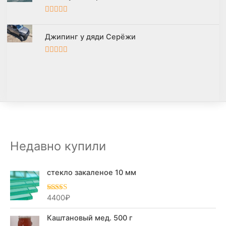
5
из 5
Джипинг у дяди Серёжи
5
из 5
Недавно купили
стекло закаленое 10 мм
4400
₽
Оценка
5.00
из 5
Каштановый мед. 500 г