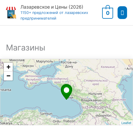
Перейти
Лазаревское и Цены (2026)
Гла
к
0
1150+ предложений от лазаревских
предпринимателей
содержимому
мен
Магазины
+
−
Leaflet