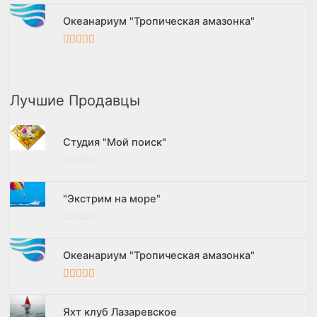
Океанариум "Тропическая амазонка"
5
из 5
Лучшие Продавцы
Студия "Мой поиск"
0
и
"Экстрим на море"
з
5
0
и
Океанариум "Тропическая амазонка"
з
5
5
из 5
Яхт клуб Лазаревское