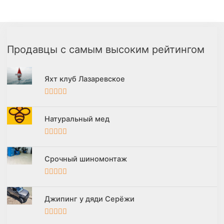
Продавцы с самым высоким рейтингом
Яхт клуб Лазаревское
5
из 5
Натуральный мед
5
из 5
Срочный шиномонтаж
5
из 5
Джипинг у дяди Серёжи
5
из 5