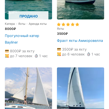
ПРОДАНО
Катера
-
Яхты
-
Аренда яхты
8000
₽
Яхты
3500
₽
Прогулочный катер
Фрахт яхты Амморовелла
Bayliner
3500
₽
за яхту
8000
₽
за яхту
до 6 человек
1 час
до 7 человек
1 час