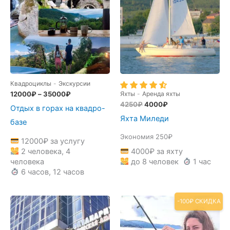
Квадроциклы
-
Экскурсии
12000
₽
–
35000
₽
Яхты
-
Аренда яхты
Первоначальная
Текущая
4250
₽
4000
₽
Отдых в горах на квадро-
цена
цена:
Яхта Миледи
составляла
4000₽.
базе
4250₽.
Экономия 250₽
12000
₽
за услугу
2 человека, 4
4000
₽
за яхту
человека
до 8 человек
1 час
6 часов, 12 часов
-100₽ СКИДКА