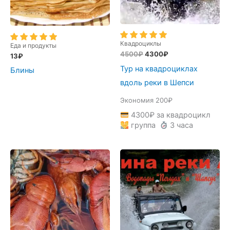
Квадроциклы
Еда и продукты
Первоначальная
Текущая
4500
₽
4300
₽
13
₽
цена
цена:
Тур на квадроциклах
Блины
составляла
4300₽.
4500₽.
вдоль реки в Шепси
Экономия 200₽
4300
₽
за квадроцикл
группа
3 часа