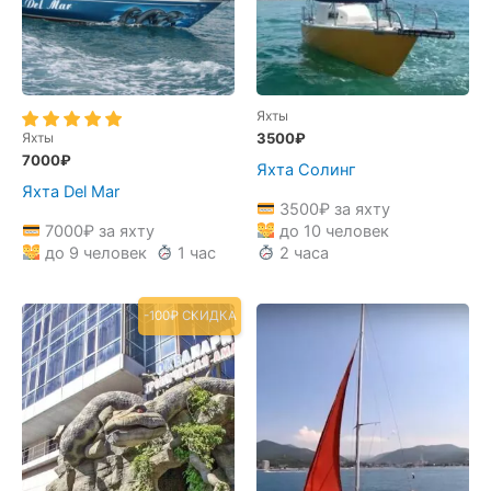
Яхты
Яхты
3500
₽
7000
₽
Яхта Солинг
Яхта Del Mar
3500
₽
за яхту
7000
₽
за яхту
до 10 человек
до 9 человек
1 час
2 часа
-100₽ СКИДКА