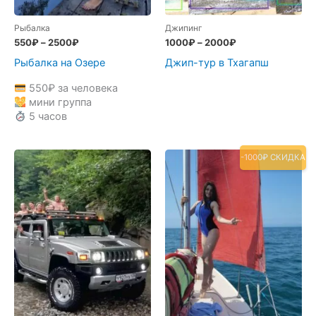
Рыбалка
Джипинг
550
₽
–
2500
₽
1000
₽
–
2000
₽
Рыбалка на Озере
Джип-тур в Тхагапш
550
₽
за человека
мини группа
5 часов
-1000₽ СКИДКА