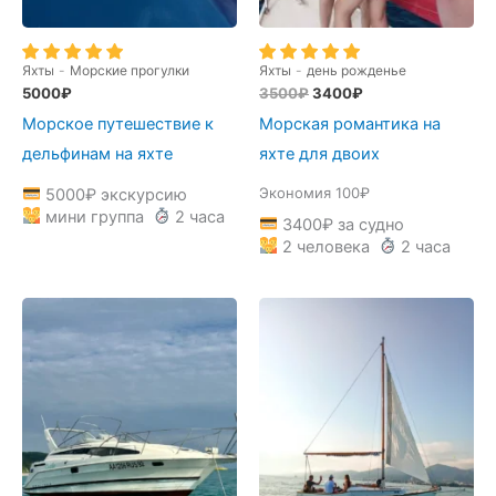
Яхты
-
Морские прогулки
Яхты
-
день рожденье
Первоначальная
Текущая
5000
₽
3500
₽
3400
₽
цена
цена:
Морское путешествие к
Морская романтика на
составляла
3400₽.
3500₽.
дельфинам на яхте
яхте для двоих
Экономия 100₽
5000
₽
экскурсию
мини группа
2 часа
3400
₽
за судно
2 человека
2 часа