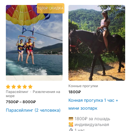
-500₽ СКИДКА
Конные прогулки
Парасейлинг
-
Развлечения на
1800
₽
море
Конная прогулка 1 час +
7500
₽
–
8000
₽
мини зоопарк
Парасейлинг (2 человека)
1800
₽
за лошадь
индивидуальная
1 час