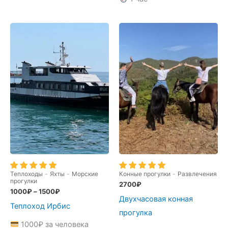
Теплоходы
-
Яхты
-
Морские
Конные прогулки
-
Развлечения
прогулки
2700
₽
1000
₽
–
1500
₽
Двухчасовая конная
Теплоход Ирбис
прогулка
1000
₽
за человека