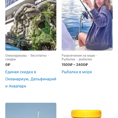
Океанариумы
-
бесплатно
-
Развлечения на море
-
скидка
Рыбалка
-
рыбалка
0
₽
1500
₽
–
2400
₽
Единая скидка в
Рыбалка в море
Океанариум, Дельфинарий
и Аквапарк