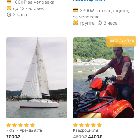
1000
₽
за человека
до 12 человек
2300
₽
за квадроцикл,
2 часа
за человека
группа
3 часа
-100₽ СКИДКА
Яхты
-
Аренда яхты
Квадроциклы
Первоначальная
Текущая
7000
₽
4500
₽
4400
₽