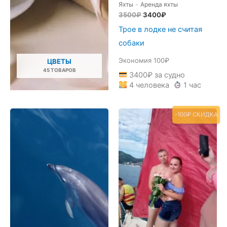
Яхты
-
Аренда яхты
Первоначальная
Текущая
3500
₽
3400
₽
цена
цена:
Трое в лодке не считая
составляла
3400₽.
3500₽.
собаки
Экономия 100₽
ЦВЕТЫ
45 ТОВАРОВ
3400
₽
за судно
4 человека
1 час
-100₽ СКИДКА