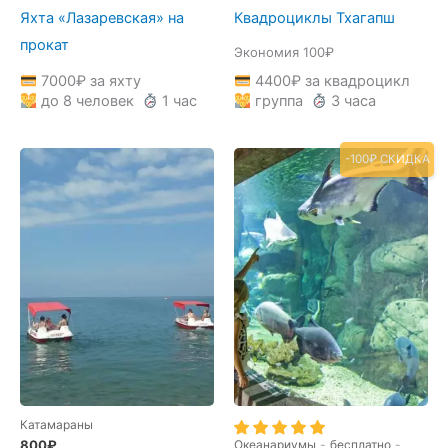
цена
цена:
Яхта «Лазаревская» на
Квадроциклы Тхагапш
составляла
4400₽.
4500₽.
прокат
Экономия 100₽
7000
₽
за яхту
4400
₽
за квадроцикл
до 8 человек
1 час
группа
3 часа
-100₽ СКИДКА
Катамараны
800
₽
Океанариумы
-
бесплатно
-