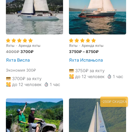
Яхты
-
Аренда яхты
Яхты
-
Аренда яхты
Первоначальная
Текущая
4000
₽
3700
₽
3750
₽
–
8750
₽
цена
цена:
Яхта Висла
Яхта Испаньола
составляла
3700₽.
4000₽.
Экономия 300₽
3750
₽
за яхту
до 12 человек
1 час
3700
₽
за яхту
до 12 человек
1 час
-250₽ СКИДКА