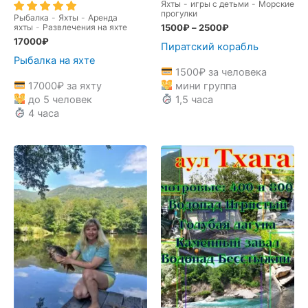
Яхты
-
игры с детьми
-
Морские
прогулки
Рыбалка
-
Яхты
-
Аренда
яхты
-
Развлечения на яхте
1500
₽
–
2500
₽
17000
₽
Пиратский корабль
Рыбалка на яхте
1500
₽
за человека
17000
₽
за яхту
мини группа
до 5 человек
1,5 часа
4 часа