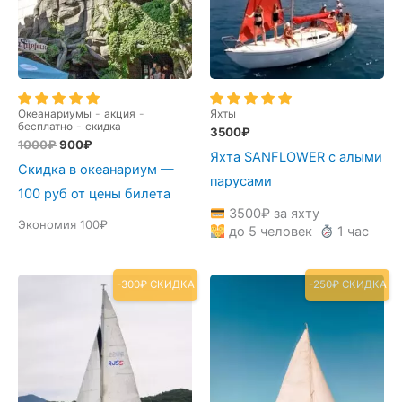
Океанариумы
-
акция
-
Яхты
бесплатно
-
скидка
3500
₽
Первоначальная
Текущая
1000
₽
900
₽
Яхта SANFLOWER с алыми
цена
цена:
Скидка в океанариум —
составляла
900₽.
парусами
1000₽.
100 руб от цены билета
3500
₽
за яхту
Экономия 100₽
до 5 человек
1 час
-300₽ СКИДКА
-250₽ СКИДКА