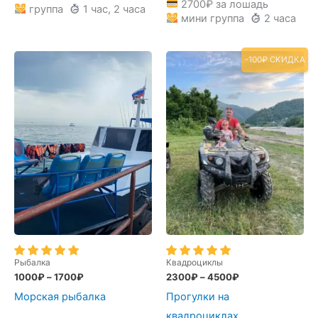
2700
₽
за лошадь
группа
1 час, 2 часа
мини группа
2 часа
-100₽ СКИДКА
Рыбалка
Квадроциклы
1000
₽
–
1700
₽
2300
₽
–
4500
₽
Морская рыбалка
Прогулки на
квадроциклах