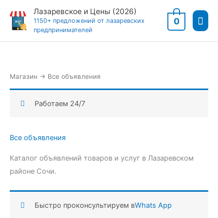
Перейти
Лазаревское и Цены (2026)
Гла
к
0
1150+ предложений от лазаревских
предпринимателей
содержимому
мен
Магазин
→
Все объявления
Работаем 24/7
Все объявления
Каталог объявлений товаров и услуг в Лазаревском
районе Сочи.
Быстро проконсультируем в
Whats App