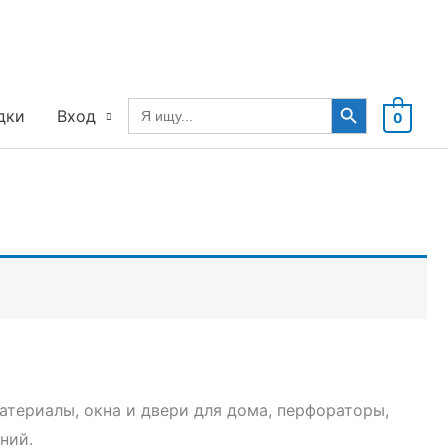
Search Button
Search
дки
Вход
0
for:
материалы, окна и двери для дома, перфораторы,
ний.