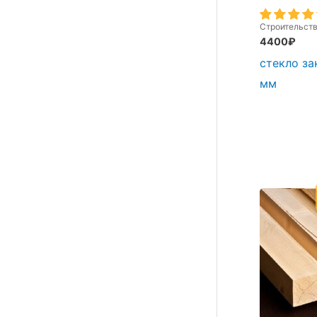
Строительст
4400
₽
стекло за
мм