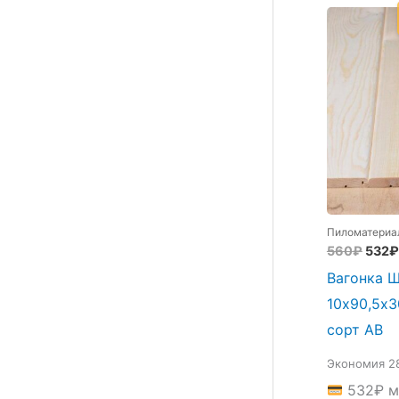
Пиломатериа
Перв
560
₽
532
₽
цена
Вагонка 
сост
560₽
10х90,5х3
сорт АВ
Экономия 2
532
₽
м