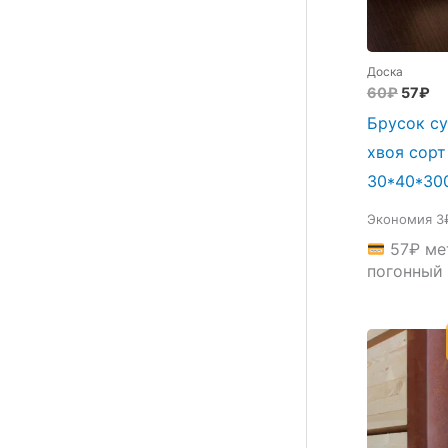
Доска
Перво
Те
60
₽
57
₽
цена
це
Брусок су
соста
57
60₽.
хвоя сорт
30*40*30
Экономия 3
57
₽
ме
погонный