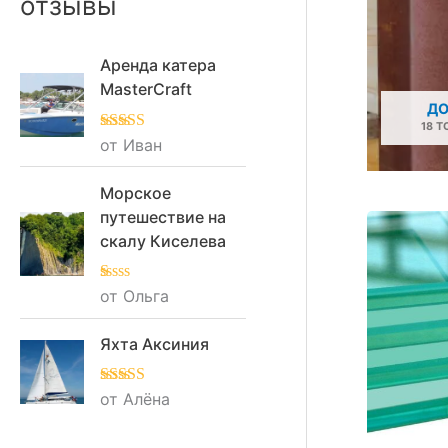
отзывы
Аренда катера
MasterCraft
Д
18 Т
Оценка
от Иван
5
из
5
Морское
путешествие на
скалу Киселева
О
от Ольга
це
нк
а
Яхта Аксиния
1
из
5
Оценка
от Алёна
5
из
5