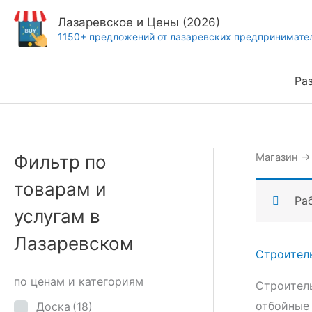
Перейти
Лазаревское и Цены (2026)
к
1150+ предложений от лазаревских предпринимате
содержимому
Ра
Фильтр по
Магазин
товарам и
Ра
услугам в
Лазаревском
Строител
по ценам и категориям
Строитель
отбойные
Доска
(18)