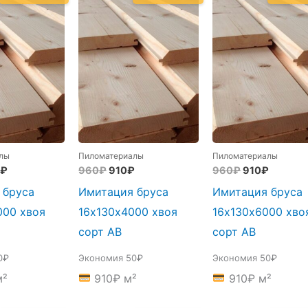
лы
Пиломатериалы
Пиломатериалы
оначальная
Текущая
Первоначальная
Текущая
Первоначал
Текуща
₽
960
₽
910
₽
960
₽
910
₽
цена:
цена
цена:
цена
цена:
 бруса
Имитация бруса
Имитация бруса
авляла
1100₽.
составляла
910₽.
составляла
910₽.
₽.
960₽.
960₽.
000 хвоя
16х130х4000 хвоя
16х130х6000 хво
сорт АВ
сорт АВ
0₽
Экономия 50₽
Экономия 50₽
²
910
₽
м²
910
₽
м²