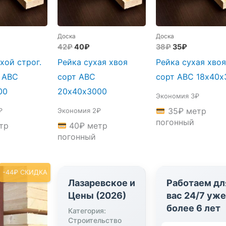
Доска
Доска
начальная
кущая
Первоначальная
Текущая
Первоначальн
Текущая
42
₽
40
₽
38
₽
35
₽
на:
цена
цена:
цена
цена:
хой строг.
Рейка сухая хвоя
Рейка сухая хво
вляла
₽.
составляла
40₽.
составляла
35₽.
42₽.
38₽.
 АВС
сорт АВС
сорт АВС 18х40х
00
20х40х3000
Экономия 3₽
35
₽
метр
₽
Экономия 2₽
погонный
тр
40
₽
метр
погонный
-44₽ СКИДКА
Лазаревское и
Работаем дл
Цены (2026)
вас 24/7 уж
более 6 лет
Категория:
Строительство