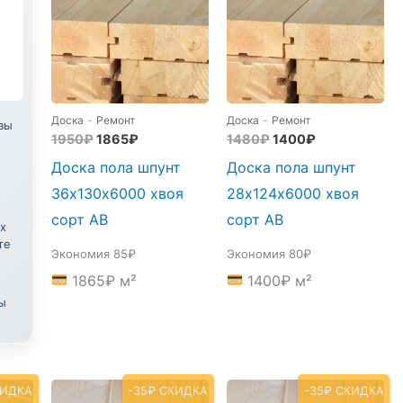
Доска
-
Ремонт
Доска
-
Ремонт
зы
Первоначальная
Текущая
Первоначальная
Текущая
1950
₽
1865
₽
1480
₽
1400
₽
цена
цена:
цена
цена:
Доска пола шпунт
Доска пола шпунт
составляла
1865₽.
составляла
1400₽.
1950₽.
1480₽.
36х130х6000 хвоя
28х124х6000 хвоя
сорт АВ
сорт АВ
х
те
Экономия 85₽
Экономия 80₽
1865
₽
м²
1400
₽
м²
ы
КИДКА
-35₽ СКИДКА
-35₽ СКИДКА