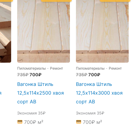
Пиломатериалы
-
Ремонт
Пиломатериалы
-
Ремонт
ьная
я
Первоначальная
Текущая
Первоначальная
Текущая
735
₽
700
₽
735
₽
700
₽
цена
цена:
цена
цена:
Вагонка Штиль
Вагонка Штиль
составляла
700₽.
составляла
700₽.
735₽.
735₽.
я
12,5х114х2500 хвоя
12,5х114х3000 хвоя
сорт АВ
сорт АВ
Экономия 35₽
Экономия 35₽
700
₽
м²
700
₽
м²