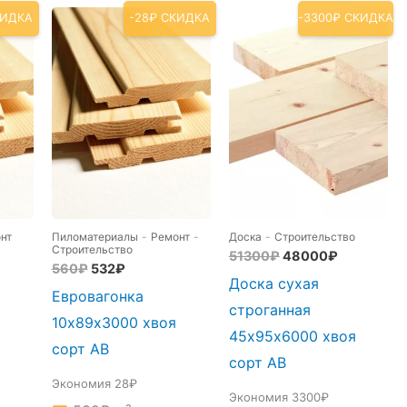
КИДКА
-28₽ СКИДКА
-3300₽ СКИДКА
нт
Пиломатериалы
-
Ремонт
-
Доска
-
Строительство
Строительство
ная
я
Первоначальная
Текущая
51300
₽
48000
₽
Первоначальная
Текущая
560
₽
532
₽
цена
цена:
Доска сухая
цена
цена:
составляла
48000₽.
Евровагонка
составляла
532₽.
51300₽.
строганная
560₽.
10х89х3000 хвоя
45х95х6000 хвоя
сорт АВ
сорт АВ
Экономия 28₽
Экономия 3300₽