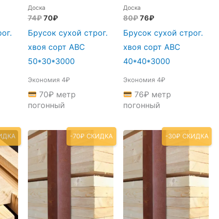
Доска
Доска
ая
Первоначальная
Текущая
Первоначальная
Текущая
74
₽
70
₽
80
₽
76
₽
цена
цена:
цена
цена:
ог.
Брусок сухой строг.
Брусок сухой строг.
составляла
70₽.
составляла
76₽.
74₽.
80₽.
хвоя сорт АВС
хвоя сорт АВС
50*30*3000
40*40*3000
Экономия 4₽
Экономия 4₽
70
₽
метр
76
₽
метр
погонный
погонный
ИДКА
-70₽ СКИДКА
-30₽ СКИДКА