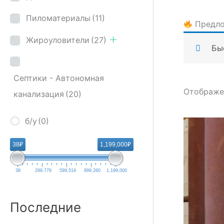
Пиломатериалы
(11)
Предло
Жироуловители
(27)
Бы
Септики - Автономная
Отображен
канализация
(20)
б/у
(0)
38₽
1,199,000₽
38
299,779
599,519
899,260
1,199,000
Последние