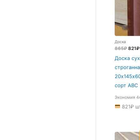
Доска
Перв
865
₽
821
₽
цена
Доска сух
сост
865₽
строганна
20х145х6
сорт АВС
Экономия 4
821
₽
ш