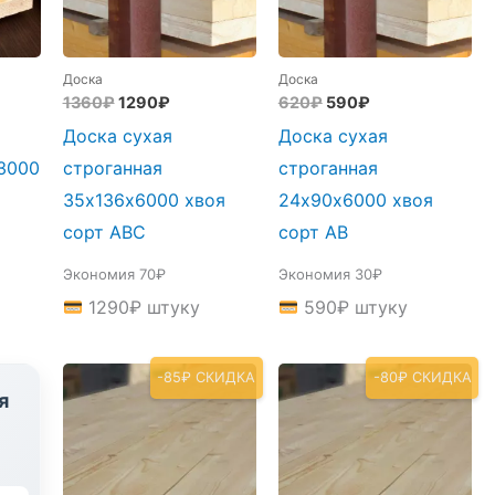
Доска
Доска
ая
Первоначальная
Текущая
Первоначальная
Текущая
1360
₽
1290
₽
620
₽
590
₽
цена
цена:
цена
цена:
я
Доска сухая
Доска сухая
составляла
1290₽.
составляла
590₽.
1360₽.
620₽.
3000
строганная
строганная
35х136х6000 хвоя
24х90х6000 хвоя
сорт АВС
сорт АВ
Экономия 70₽
Экономия 30₽
1290
₽
штуку
590
₽
штуку
-85₽ СКИДКА
-80₽ СКИДКА
я
е