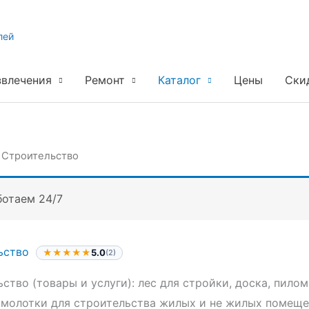
лей
звлечения
Ремонт
Каталог
Цены
Ски
→
Строительство
ботаем 24/7
ьство
★★★★★
5.0
(2)
ство (товары и услуги): лес для стройки, доска, пило
 молотки для строительства жилых и не жилых помеще