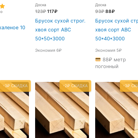
Доска
Доска
Первоначальная
Текущая
Первоначальн
Текущая
123
₽
117
₽
93
₽
88
₽
во
цена
цена:
цена
цена:
Брусок сухой строг.
Брусок сухой стр
составляла
117₽.
составляла
88₽.
каленое 10
123₽.
93₽.
хвоя сорт АВС
хвоя сорт АВС
50*50*3000
50*40*3000
Экономия 6₽
Экономия 5₽
88
₽
метр
погонный
-3₽ СКИДКА
-2₽ СКИДКА
-3₽ СК