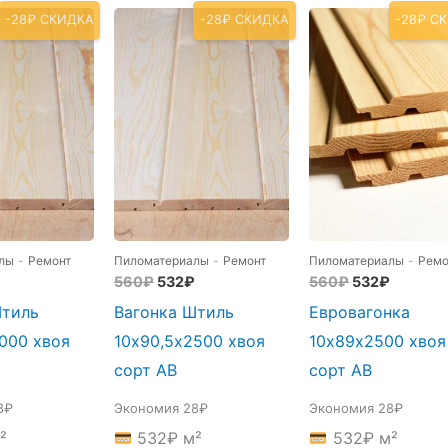
-28₽ СКИДКА
-28₽ СКИДКА
-28₽ С
лы
-
Ремонт
Пиломатериалы
-
Ремонт
Пиломатериалы
-
Ремо
оначальная
Текущая
Первоначальная
Текущая
Первоначаль
Текуща
560
₽
532
₽
560
₽
532
₽
цена:
цена
цена:
цена
цена:
Штиль
Вагонка Штиль
Евровагонка
авляла
532₽.
составляла
532₽.
составляла
532₽.
.
560₽.
560₽.
000 хвоя
10х90,5х2500 хвоя
10х89х2500 хвоя
сорт АВ
сорт АВ
8₽
Экономия 28₽
Экономия 28₽
²
532
₽
м²
532
₽
м²