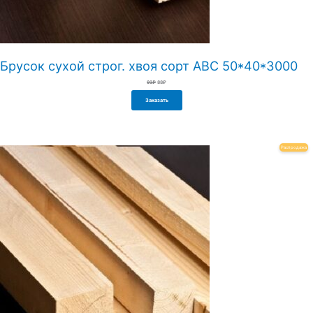
Брусок сухой строг. хвоя сорт АВС 50*40*3000
Первоначальная
Текущая
93
₽
88
₽
цена
цена:
составляла
88₽.
93₽.
Заказать
Пр
Распродажа
То