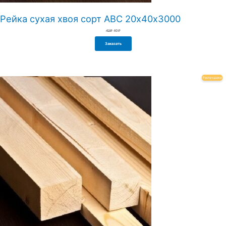
Рейка сухая хвоя сорт АВС 20х40х3000
Первоначальная
Текущая
42
₽
40
₽
цена
цена:
составляла
40₽.
42₽.
Заказать
Пр
Распродажа
То