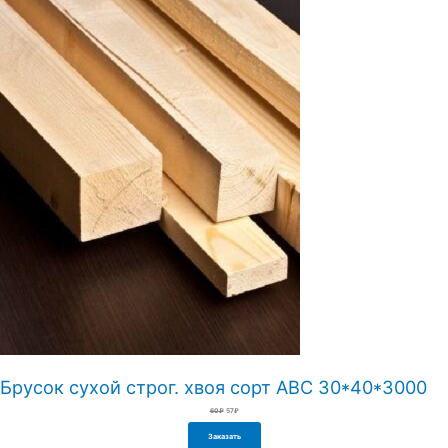
Брусок сухой строг. хвоя сорт АВС 30*40*3000
Первоначальная
Текущая
60
₽
57
₽
цена
цена:
составляла
57₽.
60₽.
Заказать