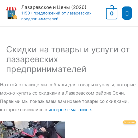
Перейти
Лазаревское и Цены (2026)
Гла
к
0
1150+ предложений от лазаревских
предпринимателей
содержимому
мен
Скидки на товары и услуги от
лазаревских
предпринимателей
На этой странице мы собрали для товары и услуги, которые
можно купить со скидками в Лазаревском районе Сочи.
Первыми мы показываем вам новые товары со скидками,
которые появились в
интернет-магазине
.
Пр
Распродажа
То