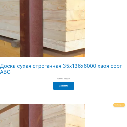
Доска сухая строганная 35х136х6000 хвоя сорт
АВС
Первоначальная
Текущая
1360
₽
1290
₽
цена
цена:
составляла
1290₽.
1360₽.
Заказать
Пр
Распродажа
То