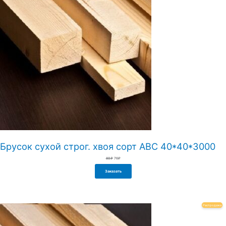
Брусок сухой строг. хвоя сорт АВС 40*40*3000
Первоначальная
Текущая
80
₽
76
₽
цена
цена:
составляла
76₽.
80₽.
Заказать
Пр
Распродажа
То