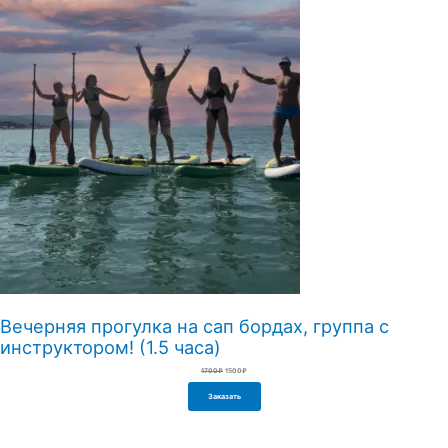
Вечерняя прогулка на сап бордах, группа с
инструктором! (1.5 часа)
Первоначальная
Текущая
1700
₽
1500
₽
цена
цена:
составляла
1500₽.
1700₽.
Заказать