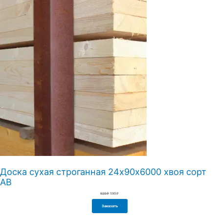
Доска сухая строганная 24х90х6000 хвоя сорт
АВ
Первоначальная
Текущая
620
₽
590
₽
цена
цена:
составляла
590₽.
620₽.
Заказать