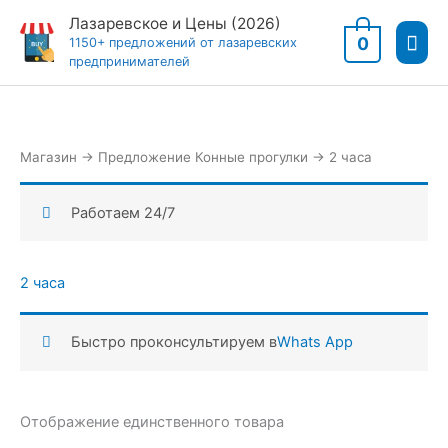
Перейти
Лазаревское и Цены (2026)
Гла
к
0
1150+ предложений от лазаревских
предпринимателей
содержимому
мен
Магазин
→
Предложение Конные прогулки
→
2 часа
Работаем 24/7
2 часа
Быстро проконсультируем в
Whats App
Отображение единственного товара