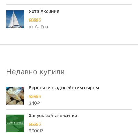
це
нк
а
Яхта Аксиния
1
из
5
от Алёна
Оценка
5
из
5
Недавно купили
Вареники с адыгейским сыром
340
₽
Оценка
5.00
из 5
Запуск сайта-визитки
9000
₽
Оценка
5.00
из 5