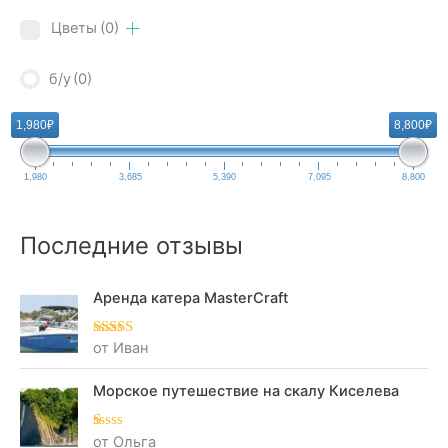
Цветы
(0)
б/у
(0)
1,980₽
8,800₽
1,980
3,685
5,390
7,095
8,800
Последние отзывы
Аренда катера MasterCraft
от Иван
Оценка
5
из
5
Морское путешествие на скалу Киселева
от Ольга
О