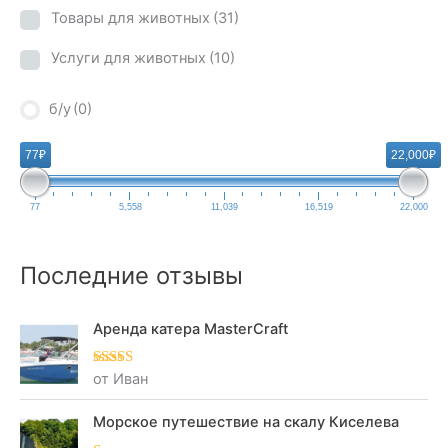
Товары для животных
(31)
Услуги для животных
(10)
б/у
(0)
77₽
22,000₽
77
5,558
11,039
16,519
22,000
Последние отзывы
Аренда катера MasterCraft
от Иван
Оценка
5
из
5
Морское путешествие на скалу Киселева