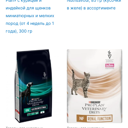
Plan» с курицей и
Nutrisavour, 85 гр (кусочки
индейкой для щенков
в желе) в ассортименте
миниатюрных и мелких
пород (от 4 недель до 1
года), 300 гр