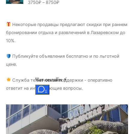
3750
₽
–
8750
₽
Оценка
5.00
из 5
Некоторые продавцы предлагают скидки при раннем
бронировании отдыха и развлечений в Лазаревском до
10%.
Публикуйте объявления бесплатно и по льготной
цене.
Служба технической поддержки - оперативно
ответит на интересующие вопросы.