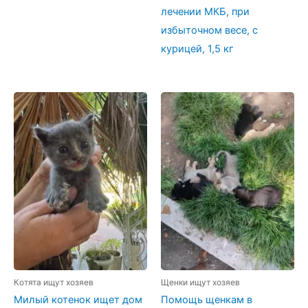
лечении МКБ, при
избыточном весе, с
курицей, 1,5 кг
Котята ищут хозяев
Щенки ищут хозяев
Милый котенок ищет дом
Помощь щенкам в