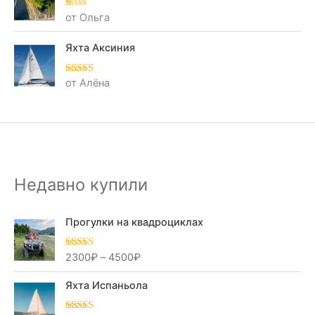
от Ольга
О
це
нк
а
Яхта Аксиния
1
из
5
от Алёна
Оценка
5
из
5
Недавно купили
Прогулки на квадроциклах
2300
₽
–
4500
₽
Оценка
5.00
из 5
Яхта Испаньола