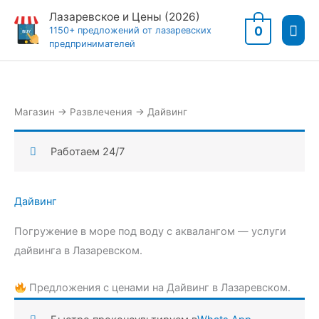
Перейти
Лазаревское и Цены (2026)
Гла
к
0
1150+ предложений от лазаревских
предпринимателей
содержимому
мен
Магазин
→
Развлечения
→
Дайвинг
Работаем 24/7
Дайвинг
Погружение в море под воду с аквалангом — услуги
дайвинга в Лазаревском.
Предложения с ценами на Дайвинг в Лазаревском.