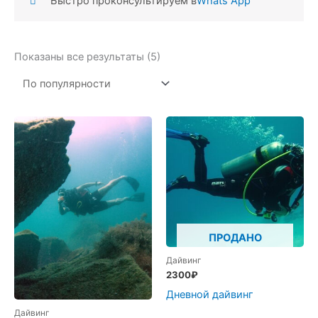
Быстро проконсультируем в
Whats App
Сортировка:
Показаны все результаты (5)
по
популярности
ПРОДАНО
Дайвинг
2300
₽
Дневной дайвинг
Дайвинг