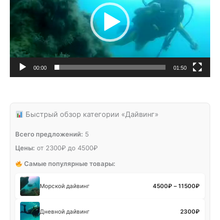
00:00
01:50
Быстрый обзор категории «Дайвинг»
Всего предложений:
5
Цены:
от
2300
₽
до
4500
₽
Самые популярные товары:
Морской дайвинг
4500
₽
–
11500
₽
Дневной дайвинг
2300
₽