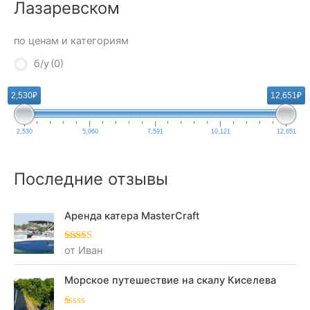
Лазаревском
по ценам и категориям
б/у
(0)
2,530₽
12,651₽
2,530
5,060
7,591
10,121
12,651
Последние отзывы
Аренда катера MasterCraft
от Иван
Оценка
5
из
5
Морское путешествие на скалу Киселева