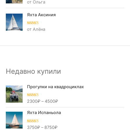
от Ольга
О
це
нк
а
Яхта Аксиния
1
из
5
от Алёна
Оценка
5
из
5
Недавно купили
Прогулки на квадроциклах
2300
₽
–
4500
₽
Оценка
5.00
из 5
Яхта Испаньола
3750
₽
–
8750
₽
Оценка