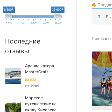
Предло
6,600₽
11,000₽
Бы
6,600
7,700
8,800
9,900
11,000
Показаны 
Последние
отзывы
Аренда катера
MasterCraft
Оценка
от Иван
5
из
5
Морское
путешествие на
скалу Киселева