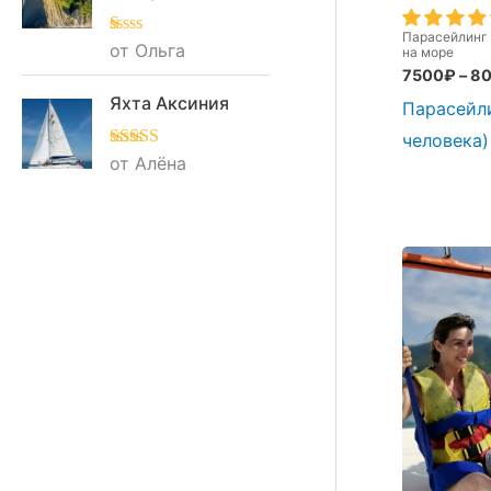
Парасейлинг
О
от Ольга
на море
це
7500
₽
–
8
нк
а
Яхта Аксиния
Парасейли
1
из
человека)
5
Оценка
от Алёна
5
из
5