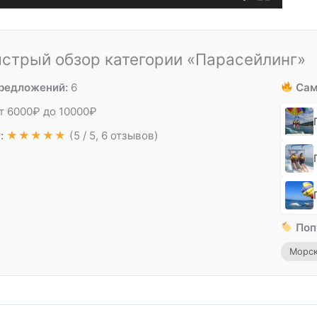
стрый обзор категории «Парасейлинг»
предложений:
6
Сам
т
6000
₽
до
10000
₽
:
★★★★★
(5 / 5, 6 отзывов)
Поп
Морск