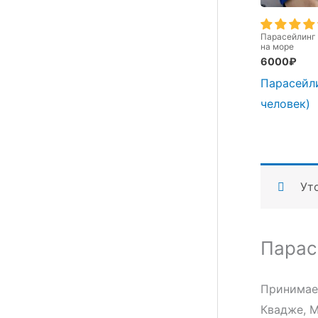
Парасейлинг
на море
6000
₽
Парасейли
человек)
Ут
Парас
Принимаем
Квадже, М