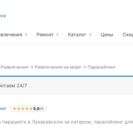
лей
звлечения
Ремонт
Каталог
Цены
Ски
→
Развлечения
→
Развлечения на море
→
Парасейлинг
ботаем 24/7
инг
★★★★★
5.0
(6)
 парашюте в Лазаревском за катером, парасейлинг для 