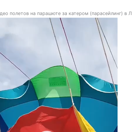
део полетов на парашюте за катером (парасейлинг) в 
ер