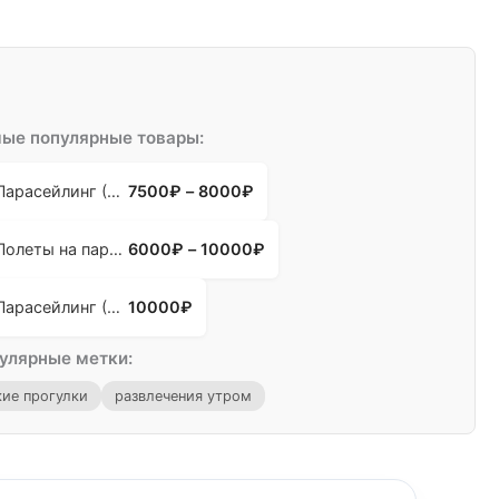
ые популярные товары:
Парасейлинг (2 человека)
7500
₽
–
8000
₽
Полеты на парашюте
6000
₽
–
10000
₽
Парасейлинг (3 человека)
10000
₽
улярные метки:
ие прогулки
развлечения утром