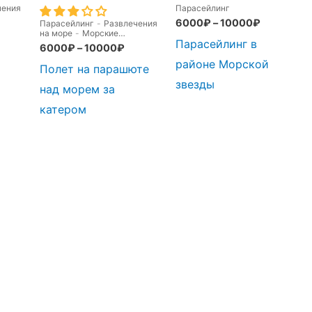
чения
Парасейлинг
6000
₽
–
10000
₽
Парасейлинг
-
Развлечения
на море
-
Морские
Парасейлинг в
прогулки
-
развлечения
6000
₽
–
10000
₽
утром
районе Морской
Полет на парашюте
звезды
над морем за
катером