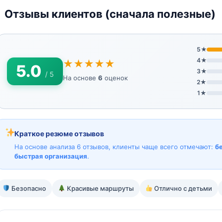
Отзывы клиентов (сначала полезные)
5★
4★
★★★★★
5.0
3★
/ 5
На основе
6
оценок
2★
1★
Краткое резюме отзывов
На основе анализа 6 отзывов, клиенты чаще всего отмечают:
б
быстрая организация
.
Безопасно
Красивые маршруты
Отлично с детьми