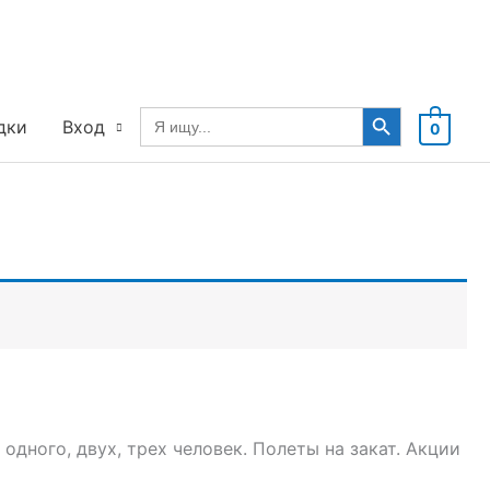
Search Button
Search
дки
Вход
0
for:
одного, двух, трех человек. Полеты на закат. Акции