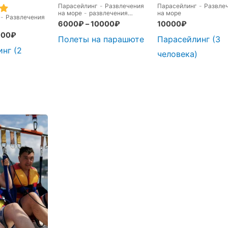
Парасейлинг
-
Развлечения
Парасейлинг
-
Развле
на море
-
развлечения
на море
-
Развлечения
утром
6000
₽
–
10000
₽
10000
₽
000
₽
Полеты на парашюте
Парасейлинг (3
нг (2
человека)