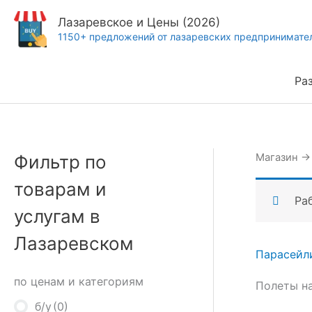
Перейти
Лазаревское и Цены (2026)
к
1150+ предложений от лазаревских предпринимате
содержимому
Ра
Фильтр по
Магазин
товарам и
Ра
услугам в
Лазаревском
Парасейл
по ценам и категориям
Полеты на
б/у
(0)