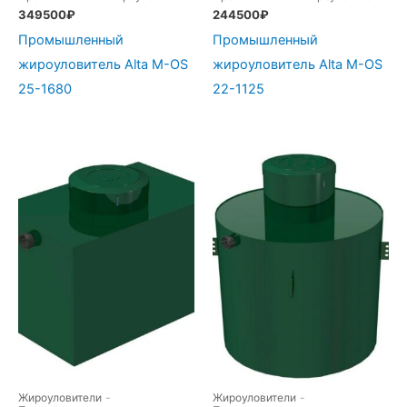
349500
₽
244500
₽
Промышленный
Промышленный
жироуловитель Alta М-OS
жироуловитель Alta М-OS
25-1680
22-1125
Жироуловители
-
Жироуловители
-