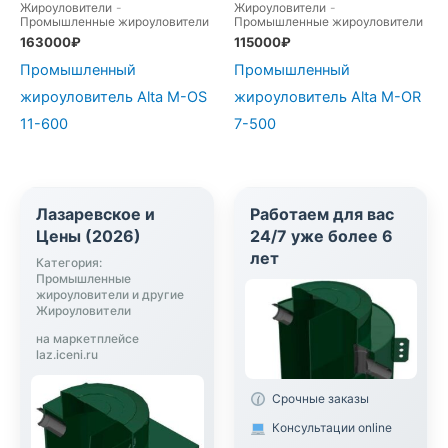
Жироуловители
-
Жироуловители
-
Промышленные жироуловители
Промышленные жироуловители
163000
₽
115000
₽
Промышленный
Промышленный
жироуловитель Alta М-OS
жироуловитель Alta М-OR
11-600
7-500
Лазаревское и
Работаем для вас
Цены (2026)
24/7 уже более 6
лет
Категория:
Промышленные
жироуловители и другие
Жироуловители
на маркетплейсе
laz.iceni.ru
Срочные заказы
Консультации online