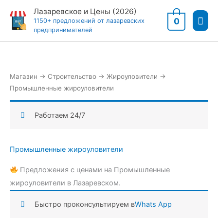
Перейти
Лазаревское и Цены (2026)
Гла
к
0
1150+ предложений от лазаревских
предпринимателей
содержимому
мен
Магазин
→
Строительство
→
Жироуловители
→
Промышленные жироуловители
Работаем 24/7
Промышленные жироуловители
Предложения с ценами на Промышленные
жироуловители в Лазаревском.
Быстро проконсультируем в
Whats App