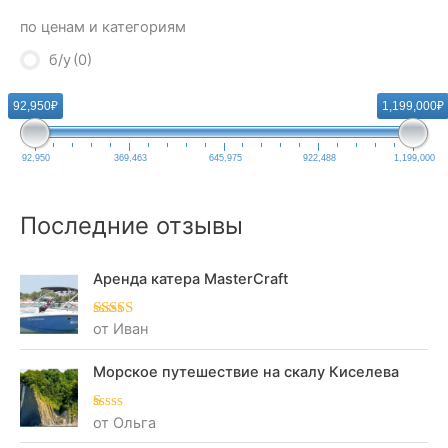
по ценам и категориям
б/у
(0)
92,950₽
1,199,000₽
92,950
369,463
645,975
922,488
1,199,000
Последние отзывы
Аренда катера MasterCraft
от Иван
Оценка
5
из
5
Морское путешествие на скалу Киселева
от Ольга
О
це