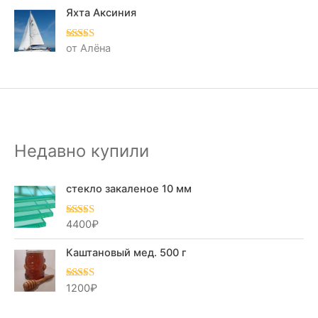
нк
а
Яхта Аксиния
1
из
5
от Алёна
Оценка
5
из
5
Недавно купили
стекло закаленое 10 мм
4400
₽
Оценка
5.00
из 5
Каштановый мед. 500 г
1200
₽
Оценка
5.00
из 5