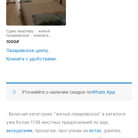
Сдаю квартиру
-
жильё
лазаревское
-
комната
лазаревское
-
лазаревское
-
1000
₽
Лазаревское жильё
-
лазаревское снять номер
-
Лазаревское центр.
снять номер
Комната с удобствами.
Уточняйте о наличии скидок по
Whats App
. Включая категорию "жильё лазаревское" в каталоге
уже более 1138 местных предложений по еде,
экскурсиям
, прокатам, прогулкам на
яхтах
, джипах,