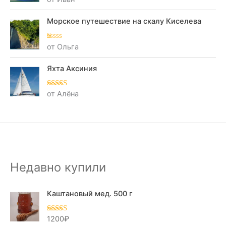
5
Морское путешествие на скалу Киселева
от Ольга
О
це
нк
а
Яхта Аксиния
1
из
5
от Алёна
Оценка
5
из
5
Недавно купили
Каштановый мед. 500 г
1200
₽
Оценка
5.00
из 5