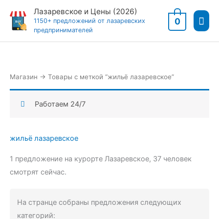
Перейти
Лазаревское и Цены (2026)
Гла
к
0
1150+ предложений от лазаревских
предпринимателей
содержимому
мен
Магазин
→
Товары с меткой “жильё лазаревское”
Работаем 24/7
жильё лазаревское
1 предложение на курорте Лазаревское,
37 человек
смотрят сейчас.
На странце собраны предложения следующих
категорий: