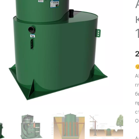
A
г
б
п
с
О
А