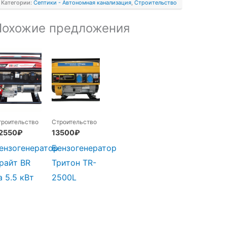
Категории:
Септики - Автономная канализация
,
Строительство
Похожие предложения
троительство
Строительство
2550
₽
13500
₽
ензогенератор
Бензогенератор
райт BR
Тритон TR-
а 5.5 кВт
2500L