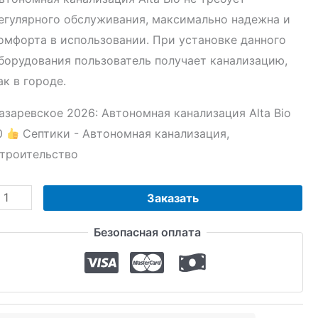
егулярного обслуживания, максимально надежна и
омфорта в использовании. При установке данного
борудования пользователь получает канализацию,
ак в городе.
азаревское 2026: Автономная канализация Alta Bio
0
Септики - Автономная канализация,
троительство
оличество
Заказать
овара
Безопасная оплата
втономная
анализация
lta
io
0