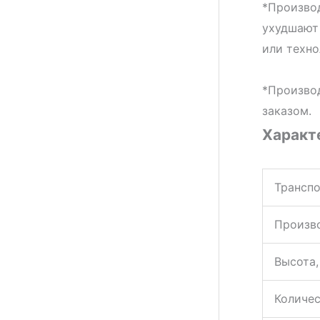
*Производ
ухудшают 
или техно