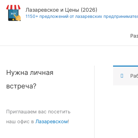
Перейти
Лазаревское и Цены (2026)
к
1150+ предложений от лазаревских предпринимате
содержимому
Ра
Нужна личная
Ра
встреча?
Приглашаем вас посетить
наш офис в
Лазаревском
!