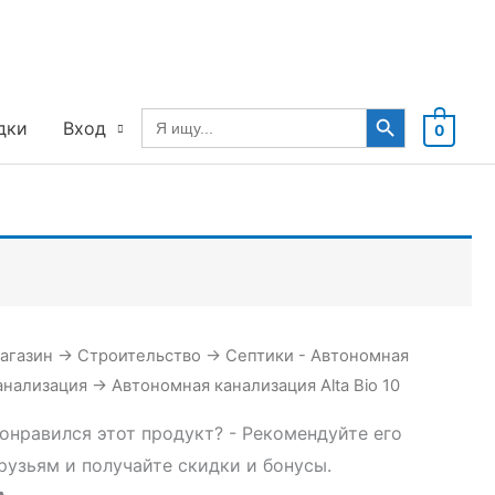
Search Button
Search
дки
Вход
0
for:
агазин
→
Строительство
→
Септики - Автономная
анализация
→
Автономная канализация Alta Bio 10
онравился этот продукт? - Рекомендуйте его
рузьям и получайте скидки и бонусы.