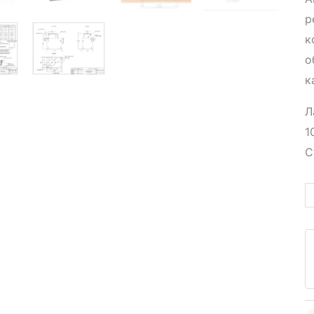
р
к
о
к
Л
1
С
К
т
А
к
A
B
1