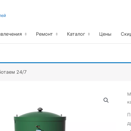
лей
звлечения
Ремонт
Каталог
Цены
Ски
ботаем 24/7
М
к
П
д