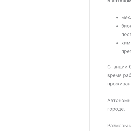
В автоном
мех
био
пос
хим
пре
Станции б
время раб
проживани
Автономна
городе.
Размеры и