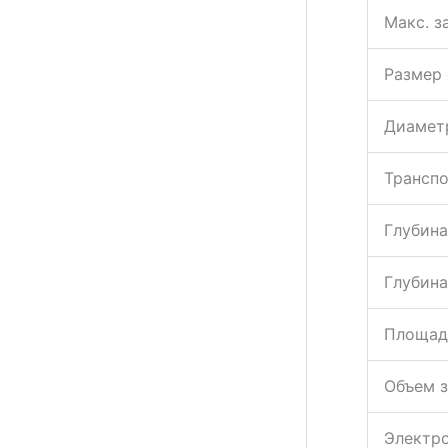
*Произво
заказом.
Характ
Транспо
Произво