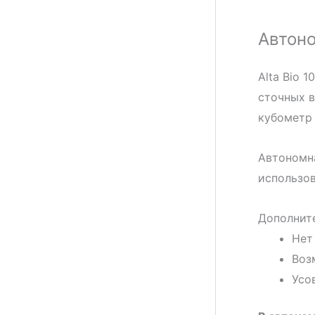
Автоно
Alta Bio 
сточных в
кубометр 
Автономна
использов
Дополните
Нет
Воз
Усо