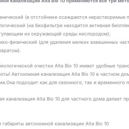
ной канализации Alta Bio 10 применяются все три мет
анический (в отстойнике осаждаются нерастворимые п
логический (на биофильтре находится активная биопле
тупающим из окружающей среды кислородом);
ико-физический (для удаления мелких взвешенных ча
паратом).
иологической очистки Alta Bio 10 имеют удобные тран
оты! Автономная канализация Alta Bio 10 в частном до
и.Она подходит как для сезонного, так и временного 
я канализация Alta Bio 10 для частного дома делает 
 габариты автономной канализации Alta Bio 10