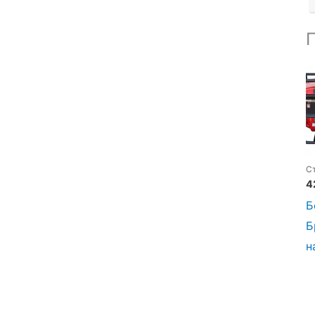
С
4
Б
Б
н