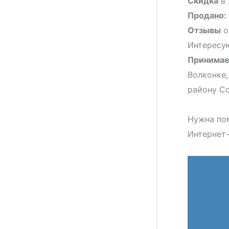
Скидка
в 
Продано:
Отзывы
о
Интересую
Принимае
Волконке,
району Со
Нужна по
Интернет-