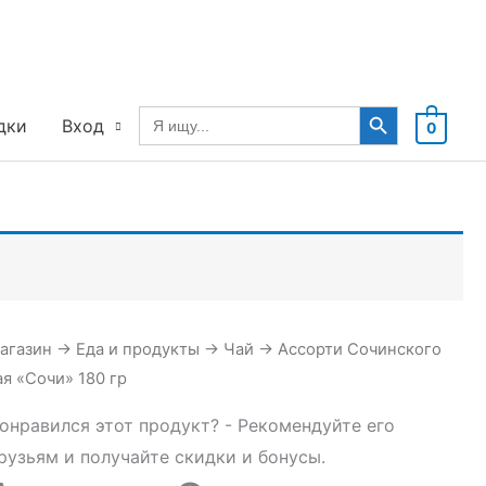
Search Button
Search
дки
Вход
0
for:
агазин
→
Еда и продукты
→
Чай
→
Ассорти Сочинского
Зв
ая «Сочи» 180 гр
онравился этот продукт? - Рекомендуйте его
рузьям и получайте скидки и бонусы.