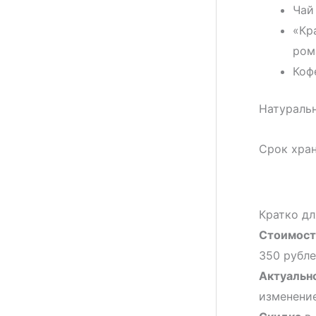
Чай
«Кр
ром
Коф
Натуральн
Срок хран
Кратко дл
Стоимост
350 рубле
Актуальн
изменение