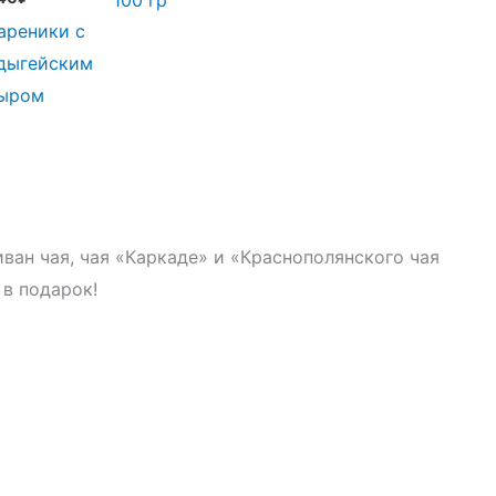
ареники с
дыгейским
ыром
иван чая, чая «Каркаде» и «Краснополянского чая
 в подарок!