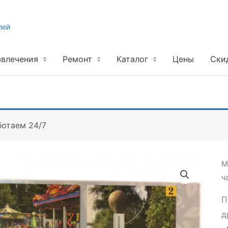
лей
звлечения
Ремонт
Каталог
Цены
Ски
ботаем 24/7
М
ч
П
д