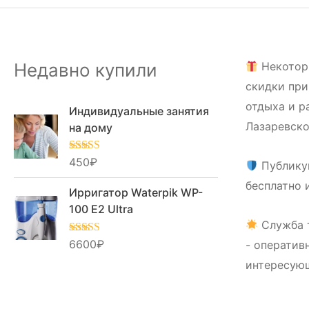
Недавно купили
Некотор
скидки при
отдыха и р
Индивидуальные занятия
Лазаревско
на дому
Оценка
450
₽
5.00
Публику
из 5
бесплатно 
Ирригатор Waterpik WP-
100 E2 Ultra
Служба 
Оценка
6600
₽
5.00
- оператив
из 5
интересую