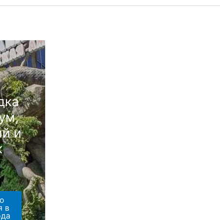
дка
ум,
й и
к
о
я в
ода