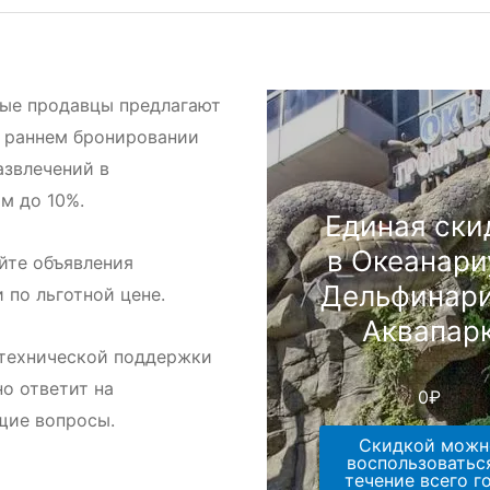
ые продавцы предлагают
 раннем бронировании
азвлечений в
м до 10%.
Единая ски
в Океанари
йте объявления
Дельфинари
и по льготной цене.
Аквапар
технической поддержки
но ответит на
0
₽
щие вопросы.
Скидкой можн
воспользоватьс
течение всего г