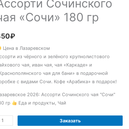
Ассорти Сочинского
чая «Сочи» 180 гр
350
₽
Цена в Лазаревском
ссорти из чёрного и зелёного крупнолистового
айхового чая, иван чая, чая «Каркаде» и
Краснополянского чая для бани» в подарочной
оробке с видами Сочи. Кофе «Арабика» в подарок!
азаревское 2026: Ассорти Сочинского чая "Сочи"
80 гр
Еда и продукты, Чай
оличество
Заказать
овара