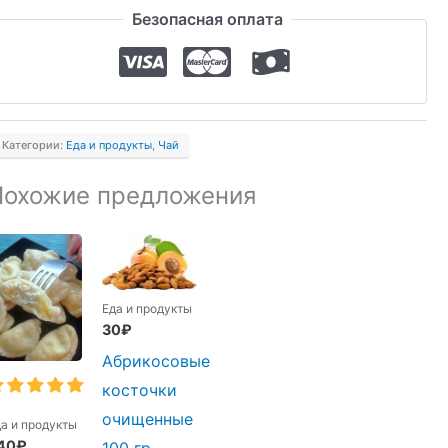
Безопасная оплата
ссорти
очинского
ая
Сочи"
80
Категории:
Еда и продукты
,
Чай
р
Похожие предложения
Еда и продукты
30
₽
Абрикосовые
косточки
очищенные
да и продукты
40
₽
100 гр