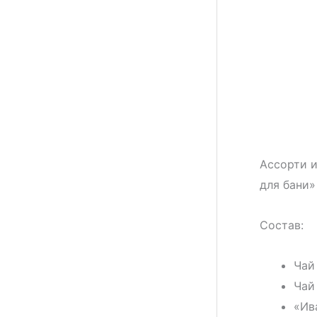
Ассорти и
для бани»
Состав:
Чай
Чай
«Ив