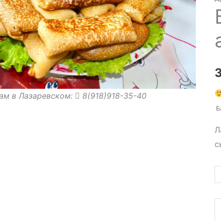
ам в Лазаревском:
8(918)918-35-40
Бл
Л
с
К
т
Б
с