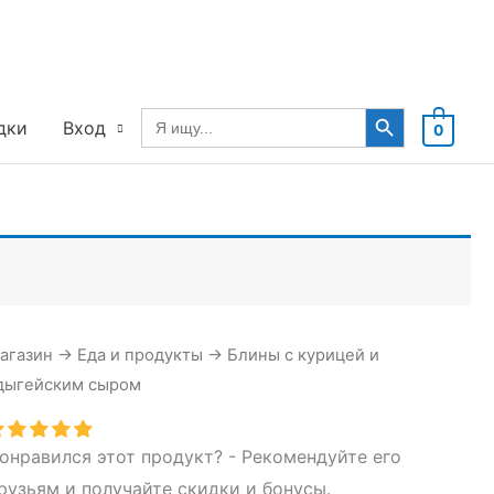
Search Button
Search
дки
Вход
0
for:
агазин
→
Еда и продукты
→
Блины с курицей и
дыгейским сыром
онравился этот продукт? - Рекомендуйте его
рузьям и получайте скидки и бонусы.