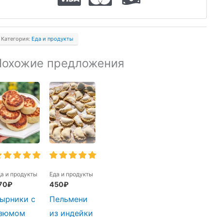
урицей
дыгейским
Категория:
Еда и продукты
ыром
Похожие предложения
да и продукты
Еда и продукты
70
₽
450
₽
ырники с
Пельмени
зюмом
из индейки