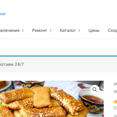
лей
звлечения
Ремонт
Каталог
Цены
Ски
ботаем 24/7
М
а
П
д