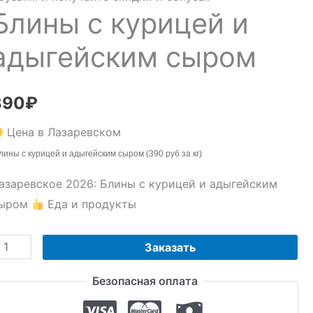
Блины с курицей и
адыгейским сыром
390
₽
Цена в Лазаревском
ины с курицей и адыгейским сыром (390 руб за кг)
азаревское 2026: Блины с курицей и адыгейским
ыром
Еда и продукты
оличество
Заказать
овара
Безопасная оплата
лины