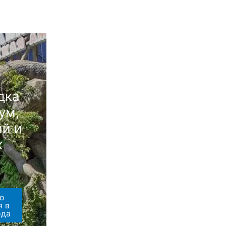
дка
ум,
й и
к
о
я в
ода