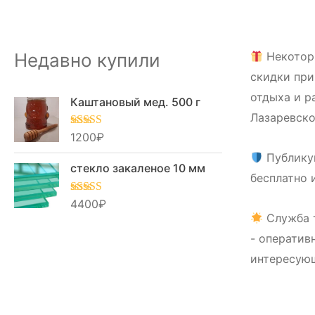
Недавно купили
Некотор
скидки при
отдыха и р
Каштановый мед. 500 г
Лазаревско
Оценка
1200
₽
5.00
из 5
Публику
стекло закаленое 10 мм
бесплатно 
Оценка
4400
₽
5.00
из 5
Служба 
- оператив
интересую