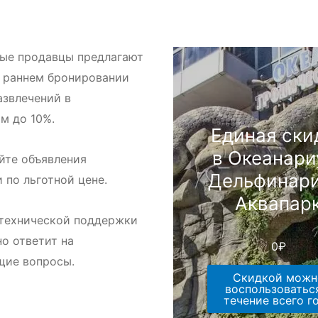
ые продавцы предлагают
 раннем бронировании
азвлечений в
м до 10%.
Единая ски
в Океанари
йте объявления
Дельфинари
и по льготной цене.
Аквапар
технической поддержки
но ответит на
0
₽
щие вопросы.
Скидкой можн
воспользоватьс
течение всего г