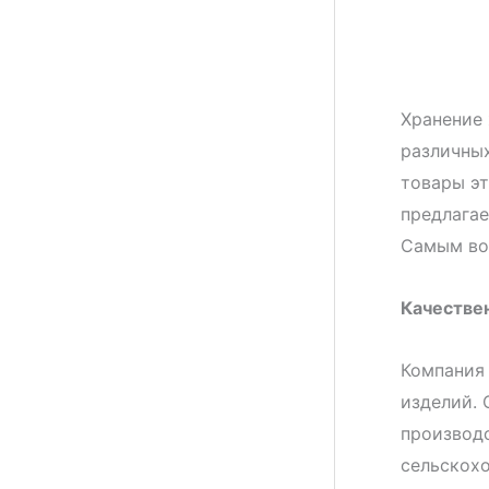
Хранение 
различных
товары эт
предлагае
Самым вос
Качестве
Компания 
изделий.
производс
сельскох