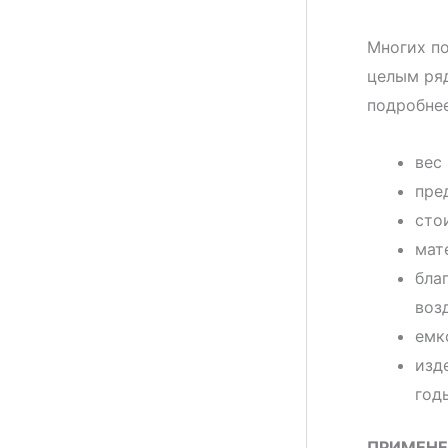
Многих по
целым ряд
подробнее
вес
пре
сто
мат
бла
воз
емк
изд
год
ПРИМЕНЕ