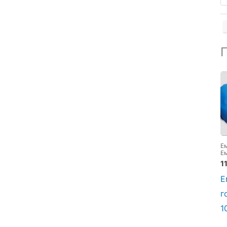
5
ж
т
Е
Е
г
1
ц
С
Е
г
1