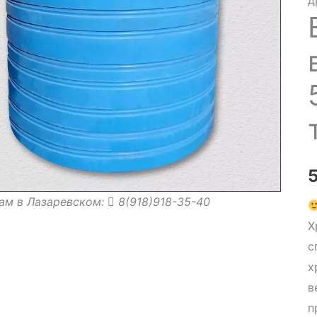
д
ам в Лазаревском:
8(918)918-35-40
Х
с
х
в
п