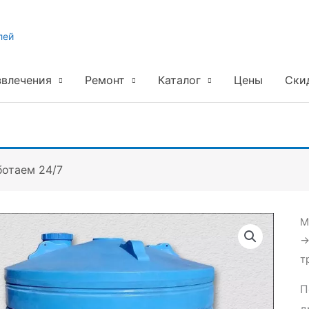
лей
звлечения
Ремонт
Каталог
Цены
Ски
ботаем 24/7
М
т
П