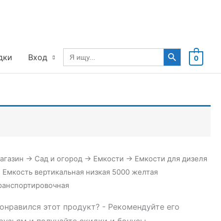
Search Button
Search
дки
Вход
0
for:
агазин
→
Сад и огород
→
Емкости
→
Емкости для дизеля
→
Емкость вертикальная низкая 5000 желтая
ранспортировочная
онравился этот продукт? - Рекомендуйте его