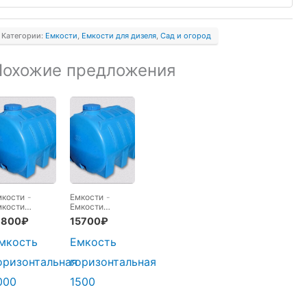
000
елтая
Категории:
Емкости
,
Емкости для дизеля
,
Сад и огород
ранспортировочная
Похожие предложения
мкости
-
Емкости
-
мкости
Емкости
оризонтальные
горизонтальные
1800
₽
15700
₽
елиндрические
-
целиндрические
-
ад и огород
Сад и огород
мкость
Емкость
оризонтальная
горизонтальная
000
1500