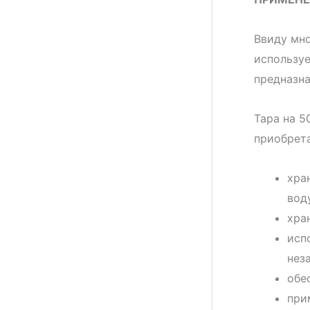
Ввиду мно
используе
предназна
Тара на 5
приобрет
хра
вод
хра
исп
нез
обе
при