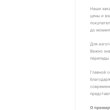
Наши зака
цены и вз
покупател
до момент
Для изгот
Важно зна
перепады 
Главной о
благодаря
современн
представл
О преиму