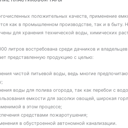
гочисленных положительных качеств, применение емко
тся как в промышленном производстве, так и в быту.
чены для хранения технической воды, химических рас
000 литров востребована среди дачников и владельце
ает представленную продукцию с целью:
нения чистой питьевой воды, ведь многие предпочита
у;
нения воды для полива огорода, так как перебои с во
ользования емкости для засолки овощей, широкая горл
аменимой в этом процессе;
спечения средствами пожаротушения;
менения в обустроенной автономной канализации.