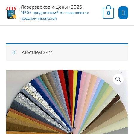
Перейти
Лазаревское и Цены (2026)
Гла
к
0
1150+ предложений от лазаревских
предпринимателей
содержимому
мен
Работаем 24/7