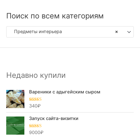
Поиск по всем категориям
Предметы интерьера
×
Недавно купили
Вареники с адыгейским сыром
340
₽
Оценка
5.00
из 5
Запуск сайта-визитки
9000
₽
Оценка
5.00
из 5