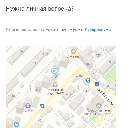
Нужна личная встреча?
Приглашаем вас посетить наш офис в
Лазаревском
!