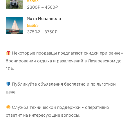
2300
₽
–
4500
₽
Оценка
5.00
из 5
Яхта Испаньола
3750
₽
–
8750
₽
Оценка
5.00
из 5
Некоторые продавцы предлагают скидки при раннем
бронировании отдыха и развлечений в Лазаревском до
10%.
Публикуйте объявления бесплатно и по льготной
цене.
Служба технической поддержки - оперативно
ответит на интересующие вопросы.