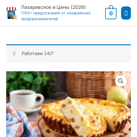
Перейти
Лазаревское и Цены (2026)
Гла
к
0
1150+ предложений от лазаревских
предпринимателей
содержимому
мен
Работаем 24/7