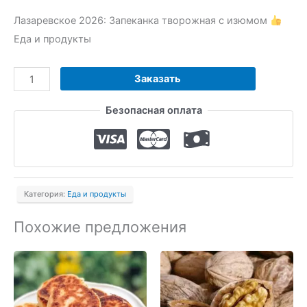
Лазаревское 2026: Запеканка творожная с изюмом
Еда и продукты
Количество
Заказать
товара
Безопасная оплата
Запеканка
творожная
с
изюмом
Категория:
Еда и продукты
Похожие предложения