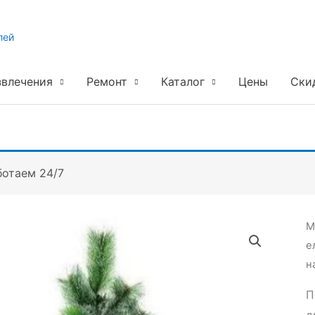
лей
звлечения
Ремонт
Каталог
Цены
Ски
ботаем 24/7
М
е
н
П