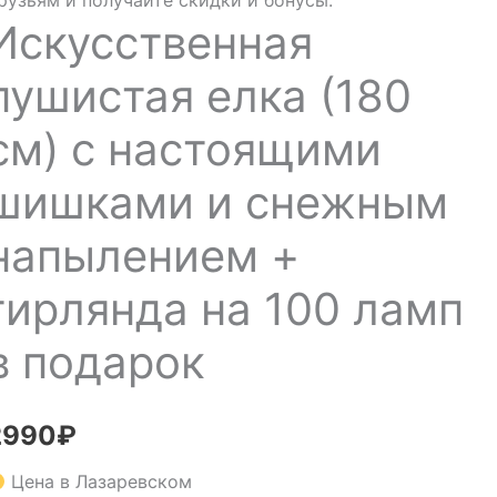
рузьям и получайте скидки и бонусы.
Искусственная
пушистая елка (180
см) с настоящими
шишками и снежным
напылением +
гирлянда на 100 ламп
в подарок
2990
₽
Цена в Лазаревском