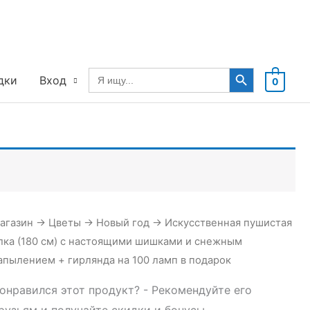
Search Button
Search
дки
Вход
0
for:
агазин
→
Цветы
→
Новый год
→
Искусственная пушистая
лка (180 см) с настоящими шишками и снежным
апылением + гирлянда на 100 ламп в подарок
онравился этот продукт? - Рекомендуйте его