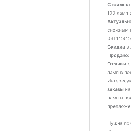
Стоимост
100 ламп 
Актуальн
снежным н
09T14:34:
Скидка
в 
Продано:
Отзывы
о
ламп в по
Интересую
заказы
на
ламп в по
предложе
Нужна по