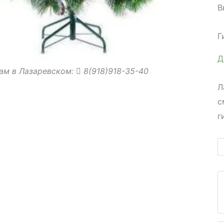
В
Г
Д
ам в Лазаревском:
8(918)918-35-40
Л
с
г
К
т
И
п
е
(