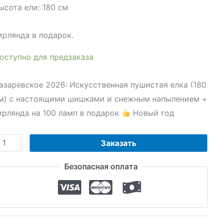
ысота ели: 180 см
ирлянда в подарок.
оступно для предзаказа
азаревское 2026: Искусственная пушистая елка (180
м) с настоящими шишками и снежным напылением +
ирлянда на 100 ламп в подарок
Новый год
оличество
Заказать
овара
Безопасная оплата
скусственная
ушистая
лка
180