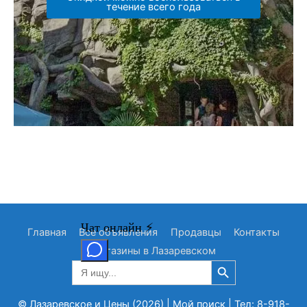
течение всего года
Главная
Все объявления
Продавцы
Контакты
Магазины в Лазаревском
Search Button
Search
for:
©
Лазаревское и Цены (2026)
| Мой поиск | Тел: 8-918-