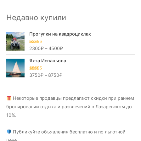
Недавно купили
Прогулки на квадроциклах
2300
₽
–
4500
₽
Оценка
5.00
из 5
Яхта Испаньола
3750
₽
–
8750
₽
Оценка
5.00
из 5
Некоторые продавцы предлагают скидки при раннем
бронировании отдыха и развлечений в Лазаревском до
10%.
Публикуйте объявления бесплатно и по льготной
цене.