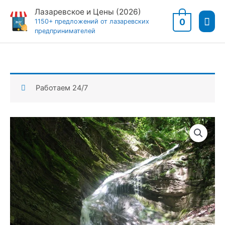
Перейти
Лазаревское и Цены (2026)
Гла
к
0
1150+ предложений от лазаревских
предпринимателей
содержимому
мен
Работаем 24/7