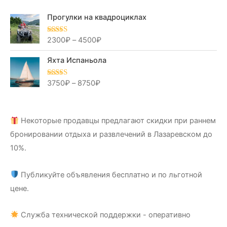
Прогулки на квадроциклах
2300
₽
–
4500
₽
Оценка
5.00
из 5
Яхта Испаньола
3750
₽
–
8750
₽
Оценка
5.00
из 5
Некоторые продавцы предлагают скидки при раннем
бронировании отдыха и развлечений в Лазаревском до
10%.
Публикуйте объявления бесплатно и по льготной
цене.
Служба технической поддержки - оперативно