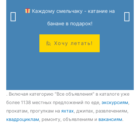
Каждому смельчаку - катание на
банане в подарок!
. Включая категорию "Все объявления" в каталоге уже
более 1138 местных предложений по еде,
экскурсиям
,
прокатам, прогулкам на
яхтах
, джипах, развлечениям,
квадроциклам
, ремонту, объявлениям и
вакансиям
.