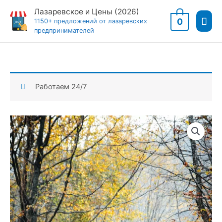
Перейти
Лазаревское и Цены (2026)
Гла
к
0
1150+ предложений от лазаревских
предпринимателей
содержимому
мен
Работаем 24/7