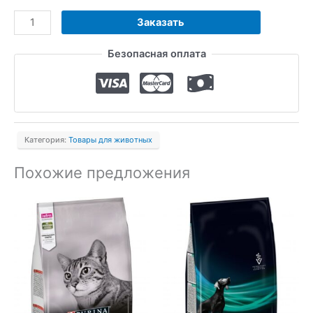
Количество
Заказать
товара
Безопасная оплата
Корм
для
кошек
Hill's
Prescription
Категория:
Товары для животных
Diet
при
Похожие предложения
избыточном
весе,
с
курицей,
1,5
кг