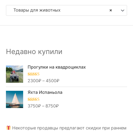
Товары для животных
×
Недавно купили
Прогулки на квадроциклах
2300
₽
–
4500
₽
Оценка
5.00
из 5
Яхта Испаньола
3750
₽
–
8750
₽
Оценка
5.00
из 5
Некоторые продавцы предлагают скидки при раннем