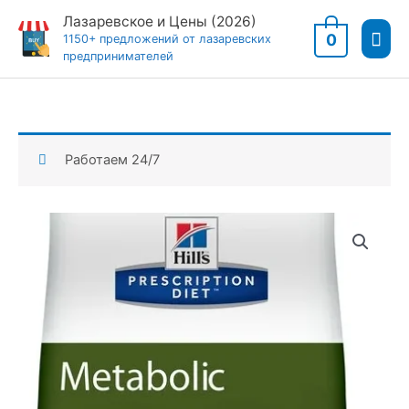
Перейти
Лазаревское и Цены (2026)
Гла
к
0
1150+ предложений от лазаревских
предпринимателей
содержимому
мен
Работаем 24/7