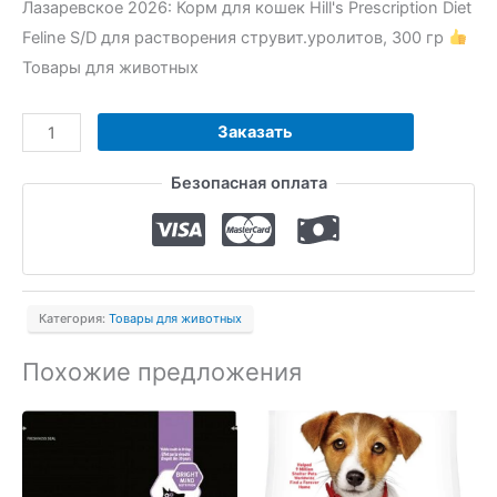
Лазаревское 2026: Корм для кошек Hill's Prescription Diet
Feline S/D для растворения струвит.уролитов, 300 гр
Товары для животных
Количество
Заказать
товара
Безопасная оплата
Корм
для
кошек
Hill's
Prescription
Категория:
Товары для животных
Diet
Feline
Похожие предложения
S/D
для
растворения
струвит.уролитов,