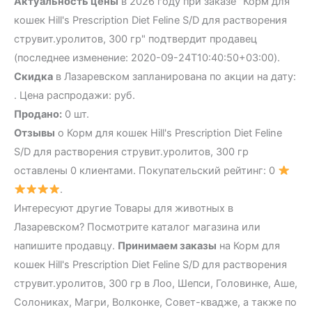
Актуальность цены
в 2026 году при заказе "Корм для
кошек Hill's Prescription Diet Feline S/D для растворения
струвит.уролитов, 300 гр" подтвердит продавец
(последнее изменение: 2020-09-24T10:40:50+03:00).
Скидка
в Лазаревском запланирована по акции на дату:
. Цена распродажи: руб.
Продано:
0 шт.
Отзывы
о Корм для кошек Hill's Prescription Diet Feline
S/D для растворения струвит.уролитов, 300 гр
оставлены 0 клиентами. Покупательский рейтинг: 0
.
Интересуют другие Товары для животных в
Лазаревском? Посмотрите каталог магазина или
напишите продавцу.
Принимаем заказы
на Корм для
кошек Hill's Prescription Diet Feline S/D для растворения
струвит.уролитов, 300 гр в Лоо, Шепси, Головинке, Аше,
Солониках, Магри, Волконке, Совет-квадже, а также по