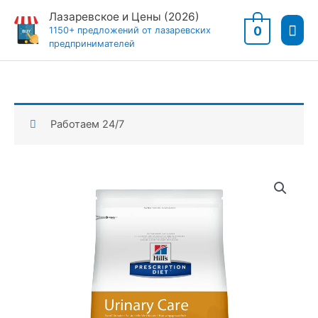
Перейти
Лазаревское и Цены (2026)
Гла
к
0
1150+ предложений от лазаревских
предпринимателей
содержимому
мен
Работаем 24/7