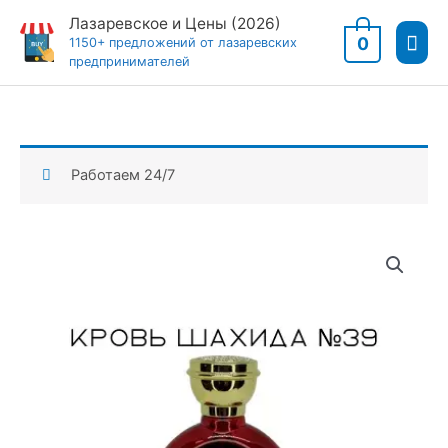
Перейти
Лазаревское и Цены (2026)
Гла
к
0
1150+ предложений от лазаревских
предпринимателей
содержимому
мен
Работаем 24/7