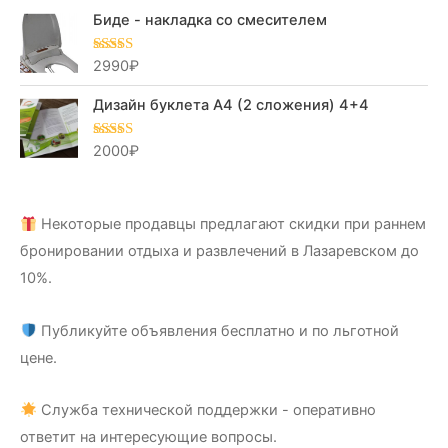
Биде - накладка со смесителем
2990
₽
Оценка
5.00
из 5
Дизайн буклета А4 (2 сложения) 4+4
2000
₽
Оценка
5.00
из 5
Некоторые продавцы предлагают скидки при раннем
бронировании отдыха и развлечений в Лазаревском до
10%.
Публикуйте объявления бесплатно и по льготной
цене.
Служба технической поддержки - оперативно
ответит на интересующие вопросы.