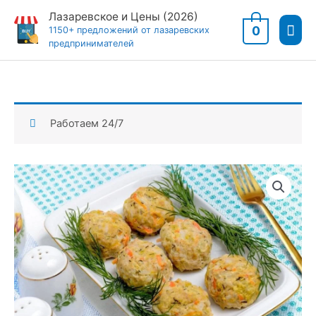
Перейти
Лазаревское и Цены (2026)
Гла
к
0
1150+ предложений от лазаревских
предпринимателей
содержимому
мен
Работаем 24/7