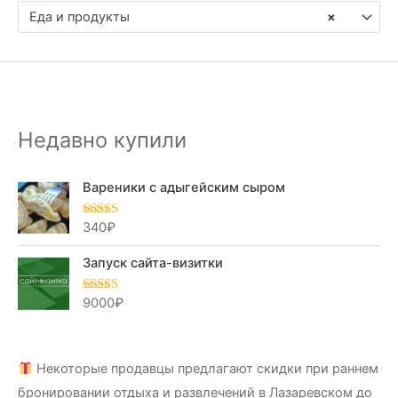
Еда и продукты
×
Недавно купили
Вареники с адыгейским сыром
340
₽
Оценка
5.00
из 5
Запуск сайта-визитки
9000
₽
Оценка
5.00
из 5
Некоторые продавцы предлагают скидки при раннем
бронировании отдыха и развлечений в Лазаревском до