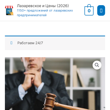
Перейти
Лазаревское и Цены (2026)
Гла
к
0
1150+ предложений от лазаревских
предпринимателей
содержимому
мен
Работаем 24/7