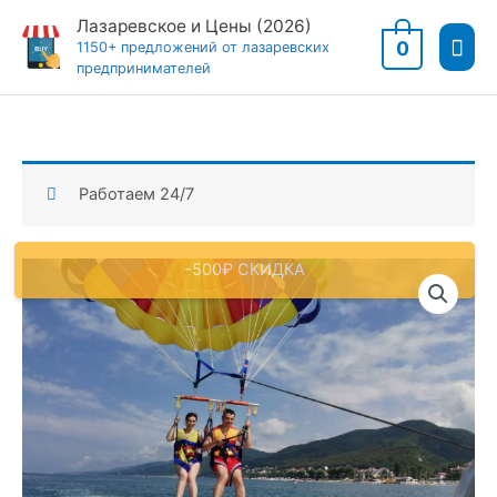
Перейти
Лазаревское и Цены (2026)
Гла
к
0
1150+ предложений от лазаревских
предпринимателей
содержимому
мен
Работаем 24/7
-500₽ СКИДКА