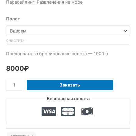
Парасейлинг, Развлечения на море
Полет
ОЧИСТИТЬ
Предоплата за бронирование полета — 1000 р
8000
₽
Количество
Заказать
товара
Безопасная оплата
Парасейлинг
(2
человека)
Артикул:
Н/Д