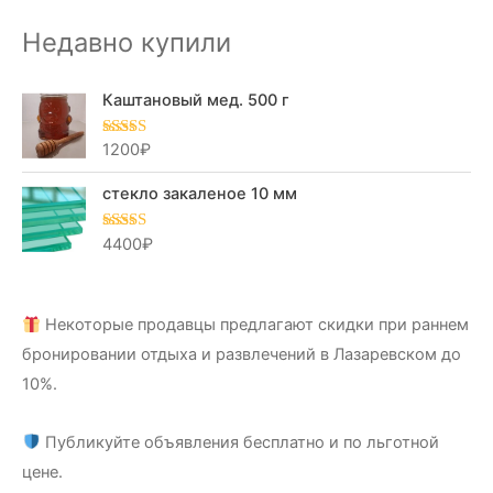
Недавно купили
Каштановый мед. 500 г
1200
₽
Оценка
5.00
из 5
стекло закаленое 10 мм
4400
₽
Оценка
5.00
из 5
Некоторые продавцы предлагают скидки при раннем
бронировании отдыха и развлечений в Лазаревском до
10%.
Публикуйте объявления бесплатно и по льготной
цене.