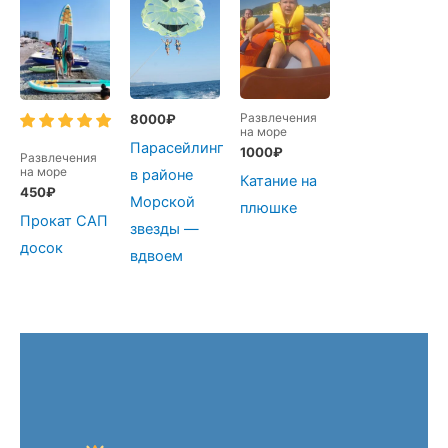
Развлечения
8000
₽
на море
Парасейлинг
1000
₽
Развлечения
на море
в районе
Катание на
450
₽
Морской
плюшке
Прокат САП
звезды —
досок
вдвоем