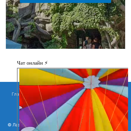
Главная
Все объявления
Продавцы
Контакты
Магазины в Лазаревском
Search Button
Search
for:
©
Лазаревское и Цены (2026)
| Мой поиск | Тел: 8-918-