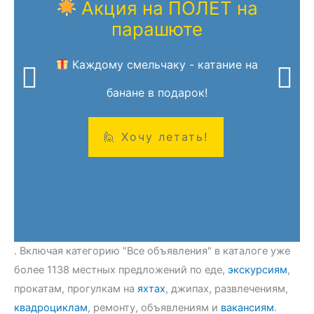
Акция на ПОЛЕТ на
парашюте
Каждому смельчаку - катание на
банане в подарок!
. Включая категорию "Все объявления" в каталоге уже
более 1138 местных предложений по еде,
экскурсиям
,
прокатам, прогулкам на
яхтах
, джипах, развлечениям,
квадроциклам
, ремонту, объявлениям и
вакансиям
.