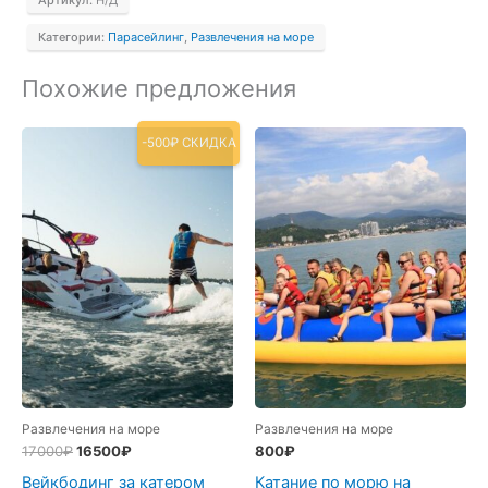
Категории:
Парасейлинг
,
Развлечения на море
Похожие предложения
-500₽ СКИДКА
Развлечения на море
Развлечения на море
Первоначальная
Текущая
17000
₽
16500
₽
800
₽
цена
цена:
Вейкбодинг за катером
Катание по морю на
составляла
16500₽.