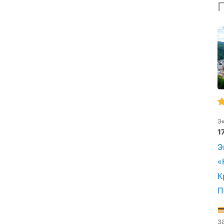
Э
1
Э
«
К
П
з