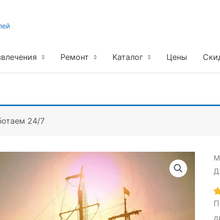
лей
звлечения
Ремонт
Каталог
Цены
Ски
ботаем 24/7
М
Д
П
д