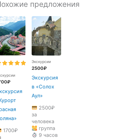
Похожие предложения
Экскурсии
2500
₽
кскурсии
Экскурсия
700
₽
в «Солох
кскурсия
Аул»
Курорт
2500
₽
расная
за
оляна»
человека
группа
1700
₽
9 часов
а