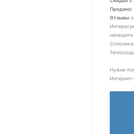
Скидка
в 
Продано:
Отзывы
о
Интересую
напишите
Солониках
Теплоходы
Нужна по
Интернет-