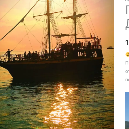
П
о
п