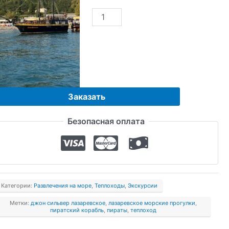
Количество
товара
Пиратский
корабль
Джон
Сильвер
Заказать
Безопасная оплата
Категории:
Развлечения на море
,
Теплоходы
,
Экскурсии
Метки:
джон сильвер лазаревское
,
лазаревское морские прогулки
,
пиратский корабль
,
пираты
,
теплоход