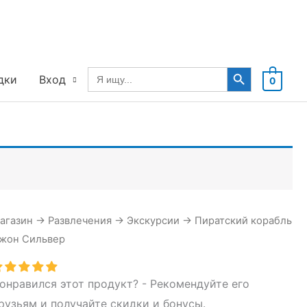
Search Button
Search
дки
Вход
0
for:
агазин
→
Развлечения
→
Экскурсии
→
Пиратский корабль
жон Сильвер
онравился этот продукт? - Рекомендуйте его
рузьям и получайте скидки и бонусы.