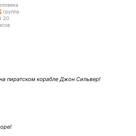
еловека
группа
20
асов
на пиратском корабле Джон Сильвер!
море!