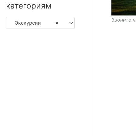
категориям
Звоните н
Экскурсии
×