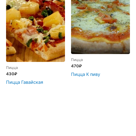
Пицца
470
₽
Пицца
430
₽
Пицца К пиву
Пицца Гавайская