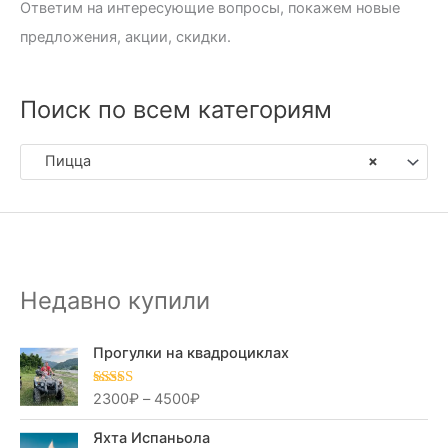
Ответим на интересующие вопросы, покажем новые
предложения, акции, скидки.
Поиск по всем категориям
Пицца
×
Недавно купили
Прогулки на квадроциклах
2300
₽
–
4500
₽
Оценка
5.00
из 5
Яхта Испаньола