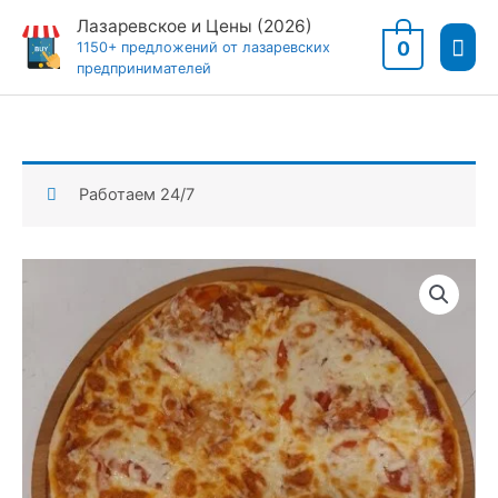
Перейти
Лазаревское и Цены (2026)
Гла
к
0
1150+ предложений от лазаревских
предпринимателей
содержимому
мен
Работаем 24/7