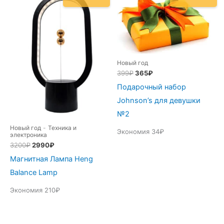
Новый год
Первоначальная
Текущая
399
₽
365
₽
цена
цена:
Подарочный набор
составляла
365₽.
399₽.
Johnson’s для девушки
№2
Новый год
-
Техника и
Экономия 34₽
электроника
Первоначальная
Текущая
3200
₽
2990
₽
цена
цена:
Магнитная Лампа Heng
составляла
2990₽.
3200₽.
Balance Lamp
Экономия 210₽