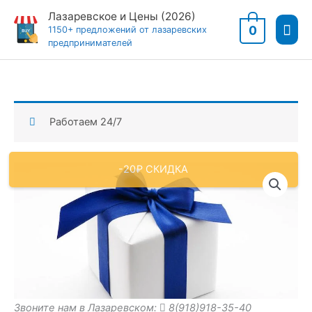
Перейти
Лазаревское и Цены (2026)
Гла
к
0
1150+ предложений от лазаревских
предпринимателей
содержимому
мен
Работаем 24/7
-20₽ СКИДКА
Звоните нам в Лазаревском:
8(918)918-35-40