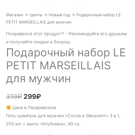
Магазин
→
Цветы
→
Новый год
→
Подарочный набор LE
PETIT MARSEILLAIS для мужчин
Понравился этот продукт? - Рекомендуйте его друзьям
и получайте скидки и бонусы.
Подарочный набор LE
PETIT MARSEILLAIS
для мужчин
Первоначальная
Текущая
319
₽
299
₽
цена
цена:
Цена в Лазаревском
Гель-шампунь для мужчин «Сосна и Эвкалипт» 3 в 1,
составляла
299₽.
250 мл + мыло «Клубника», 90 гр.
319₽.