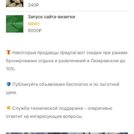
340
₽
Оценка
5.00
из 5
Запуск сайта-визитки
9000
₽
Оценка
5.00
из 5
Некоторые продавцы предлагают скидки при раннем
бронировании отдыха и развлечений в Лазаревском до
10%.
Публикуйте объявления бесплатно и по льготной
цене.
Служба технической поддержки - оперативно
ответит на интересующие вопросы.