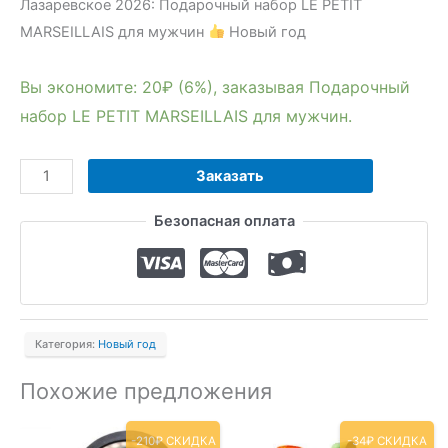
Лазаревское 2026: Подарочный набор LE PETIT
MARSEILLAIS для мужчин
Новый год
Вы экономите: 20₽ (6%), заказывая Подарочный
набор LE PETIT MARSEILLAIS для мужчин.
Количество
Заказать
товара
Безопасная оплата
Подарочный
набор
LE
PETIT
MARSEILLAIS
Категория:
Новый год
для
мужчин
Похожие предложения
-210₽ СКИДКА
-34₽ СКИДКА