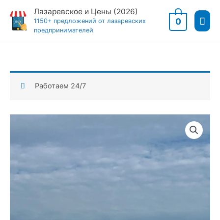
Перейти
Лазаревское и Цены (2026)
Гла
к
0
1150+ предложений от лазаревских
предпринимателей
содержимому
мен
Работаем 24/7