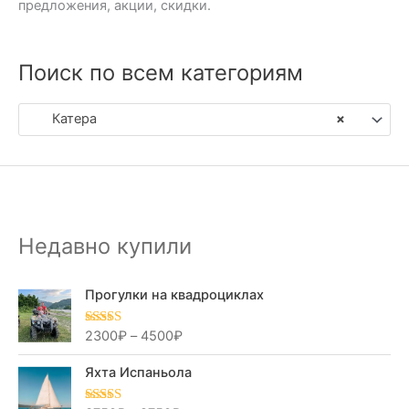
предложения, акции, скидки.
Поиск по всем категориям
Катера
×
Недавно купили
Прогулки на квадроциклах
2300
₽
–
4500
₽
Оценка
5.00
из 5
Яхта Испаньола