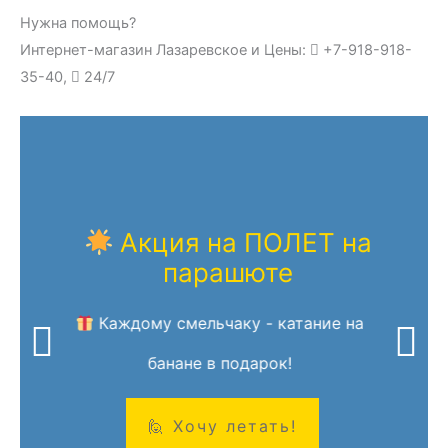
Нужна помощь?
Интернет-магазин Лазаревское и Цены:
+7-918-918-
35-40,
24/7
Акция на ПОЛЕТ на
парашюте
Каждому смельчаку - катание на
банане в подарок!