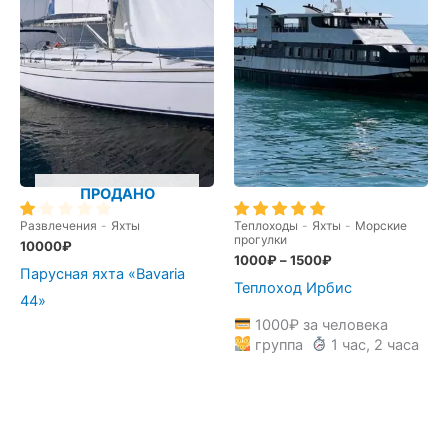
ПРОДАНО
Развлечения
-
Яхты
Теплоходы
-
Яхты
-
Морские
прогулки
10000
₽
1000
₽
–
1500
₽
Парусная яхта «Bavaria
Теплоход Ирбис
44»
1000
₽
за человека
группа
1 час, 2 часа