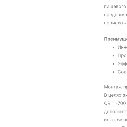
пищевого 
предприят
происхож
Преимуще
Инн
Про
Эфф
Сов
Монтаж п
В целях 
OR 11-700
дополните
исключени