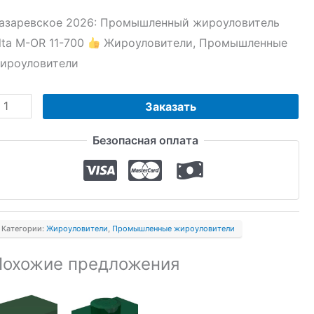
азаревское 2026: Промышленный жироуловитель
lta М-OR 11-700
Жироуловители, Промышленные
ироуловители
оличество
Заказать
овара
Безопасная оплата
ромышленный
ироуловитель
lta
-
R
Категории:
Жироуловители
,
Промышленные жироуловители
1-
Похожие предложения
00