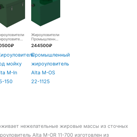
ироуловители
-
Жироуловители
-
ироуловители
Промышленные
од мойку
жироуловители
0500
₽
244500
₽
ироуловитель
Промышленный
од мойку
жироуловитель
lta M-In
Alta М-OS
.5-150
22-1125
рживает нежелательные жировые массы из сточных
роуловитель Alta М-OR 11-700 изготовлен из