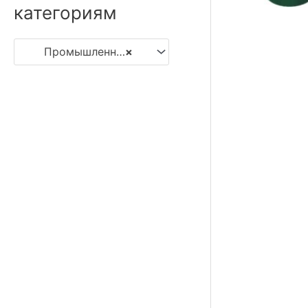
категориям
Промышленные жироуловители
×