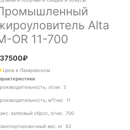
рузьям и получайте скидки и бонусы.
Промышленный
жироуловитель Alta
М-OR 11-700
137500
₽
Цена в Лазаревском
арактеристики
роизводительность, л/сек
3
роизводительность, м³/час
11
акс. залповый сброс, л/час
700
ранспортировочный вес, кг
82