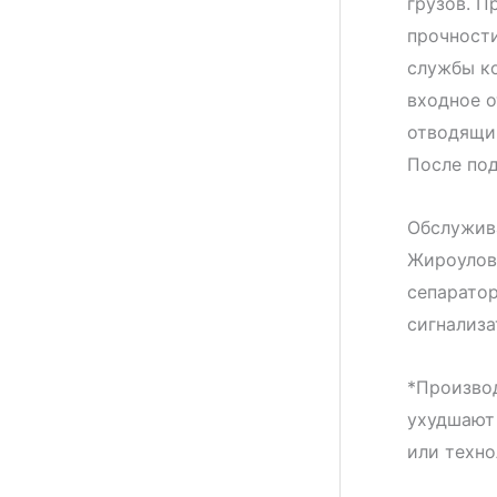
грузов. П
прочност
службы ко
входное о
отводящи
После под
Обслужив
Жироулови
сепаратор
сигнализа
*Производ
ухудшают 
или техно