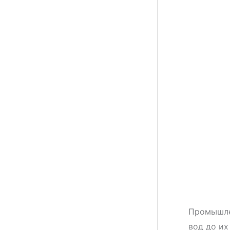
Промышле
вод до их