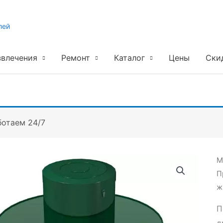
лей
звлечения
Ремонт
Каталог
Цены
Ски
ботаем 24/7
М
П
ж
П