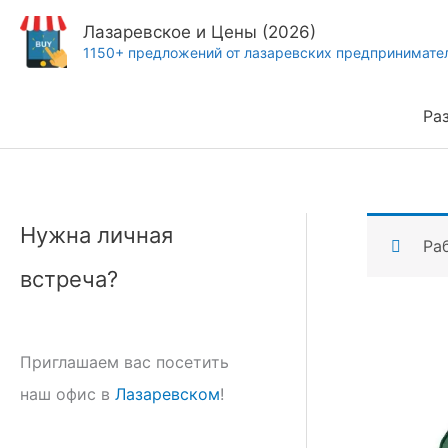
Перейти
Лазаревское и Цены (2026)
к
1150+ предложений от лазаревских предпринимате
содержимому
Ра
Нужна личная
Ра
встреча?
Приглашаем вас посетить
наш офис в
Лазаревском
!