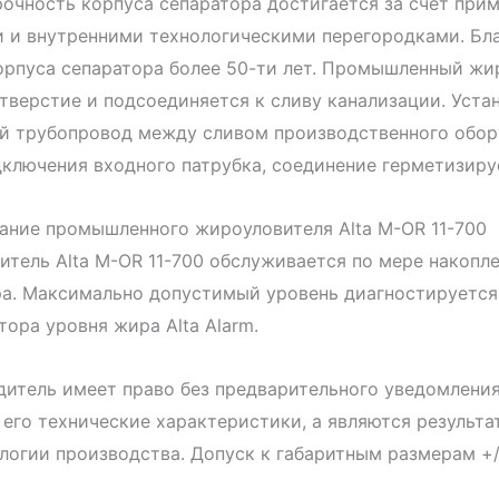
рочность корпуса сепаратора достигается за счет пр
и и внутренними технологическими перегородками. Бл
рпуса сепаратора более 50-ти лет. Промышленный жир
тверстие и подсоединяется к сливу канализации. Уста
й трубопровод между сливом производственного обору
ключения входного патрубка, соединение герметизиру
ание промышленного жироуловителя Alta М-OR 11-700
тель Alta М-OR 11-700 обслуживается по мере накопле
а. Максимально допустимый уровень диагностируется
тора уровня жира Alta Alarm.
итель имеет право без предварительного уведомления
его технические характеристики, а являются результ
логии производства. Допуск к габаритным размерам +/