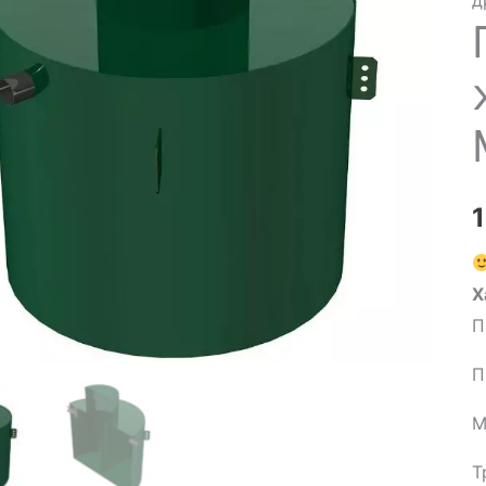
д
Х
П
П
М
Т