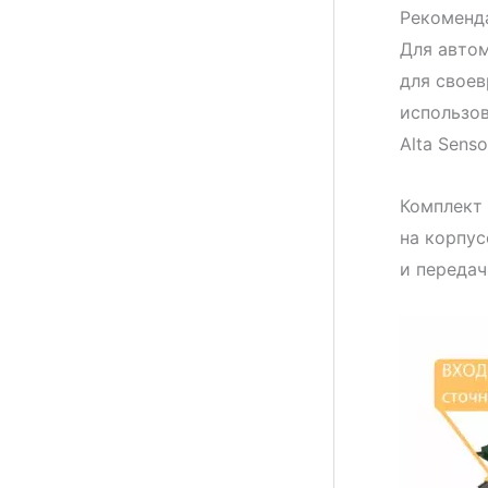
Рекоменда
Для авто
для свое
использов
Alta Sens
Комплект 
на корпус
и передач