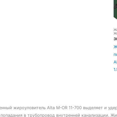
Ж
Ж
п
3
Ж
п
A
1
нный жироуловитель Alta М-OR 11-700 выделяет и уде
 попадания в трубопровод внутренней канализации. Жи