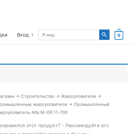
Search Button
Search
дки
Вход
0
for:
агазин
→
Строительство
→
Жироуловители
→
Зв
ромышленные жироуловители
→
Промышленный
ироуловитель Alta М-OR 11-700
онравился этот продукт? - Рекомендуйте его