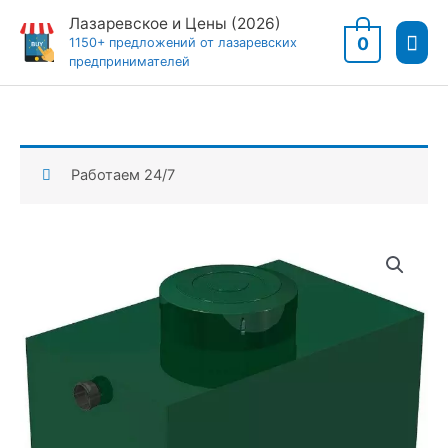
Перейти
Лазаревское и Цены (2026)
Гла
к
0
1150+ предложений от лазаревских
предпринимателей
содержимому
мен
Работаем 24/7