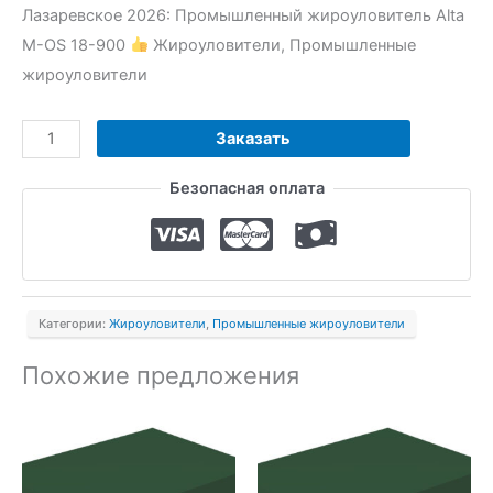
Лазаревское 2026: Промышленный жироуловитель Alta
М-OS 18-900
Жироуловители, Промышленные
жироуловители
Количество
Заказать
товара
Безопасная оплата
Промышленный
жироуловитель
Alta
М-
OS
Категории:
Жироуловители
,
Промышленные жироуловители
18-
900
Похожие предложения