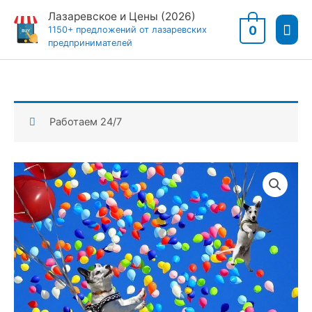
Перейти
Лазаревское и Цены (2026)
Гла
к
0
1150+ предложений от лазаревских
предпринимателей
содержимому
мен
Работаем 24/7