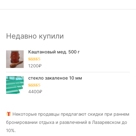
Недавно купили
Каштановый мед. 500 г
1200
₽
Оценка
5.00
из 5
стекло закаленое 10 мм
4400
₽
Оценка
5.00
из 5
Некоторые продавцы предлагают скидки при раннем
бронировании отдыха и развлечений в Лазаревском до
10%.