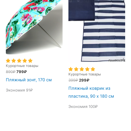
Курортные товары
Первоначальная
Текущая
890
₽
799
₽
Курортные товары
цена
цена:
Пляжный зонт, 170 см
Первоначальная
Текущая
399
₽
299
₽
составляла
799₽.
цена
цена:
890₽.
Пляжный коврик из
составляла
299₽.
Экономия 91₽
399₽.
пластика, 90 х 180 см
Экономия 100₽