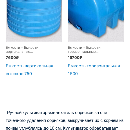
Емкости
-
Емкости
Емкости
-
Емкости
вертикальные
горизонтальные
целиндрические
-
Сад и огород
целиндрические
-
Сад и огород
7600
₽
15700
₽
Емкость вертикальная
Емкость горизонтальная
высокая 750
1500
Ручной культиватор-извлекатель сорняков за счет
точечного удаления сорняков, выкручивает их с корнем из
почвы углубляясь до 10 см. Культиватор обрабатывает