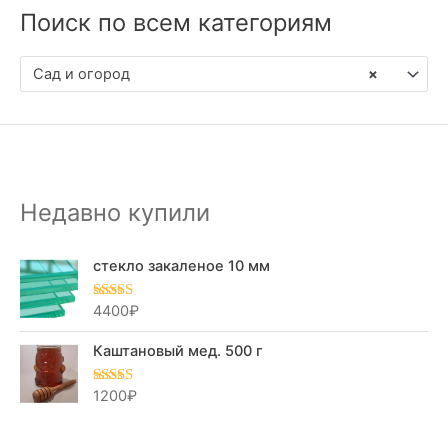
Поиск по всем категориям
Сад и огород
×
Недавно купили
стекло закаленое 10 мм
4400
₽
Оценка
5.00
из 5
Каштановый мед. 500 г
1200
₽
Оценка
5.00
из 5