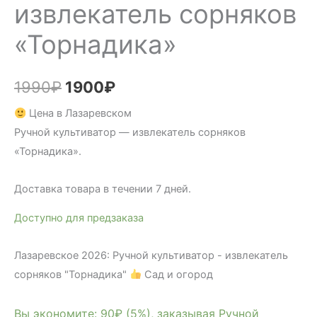
извлекатель сорняков
«Торнадика»
Первоначальная
Текущая
1990
₽
1900
₽
цена
цена:
Цена в Лазаревском
Ручной культиватор — извлекатель сорняков
составляла
1900₽.
«Торнадика».
1990₽.
Доставка товара в течении 7 дней.
Доступно для предзаказа
Лазаревское 2026: Ручной культиватор - извлекатель
сорняков "Торнадика"
Сад и огород
Вы экономите: 90₽ (5%), заказывая Ручной