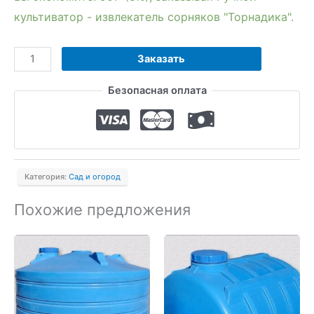
культиватор - извлекатель сорняков "Торнадика".
Количество
Заказать
товара
Безопасная оплата
Ручной
культиватор
-
извлекатель
сорняков
Категория:
Сад и огород
"Торнадика"
Похожие предложения