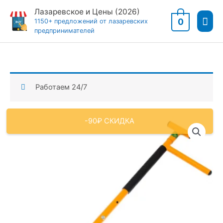
Перейти
Лазаревское и Цены (2026)
Гла
к
0
1150+ предложений от лазаревских
предпринимателей
содержимому
мен
Работаем 24/7
-90₽ СКИДКА