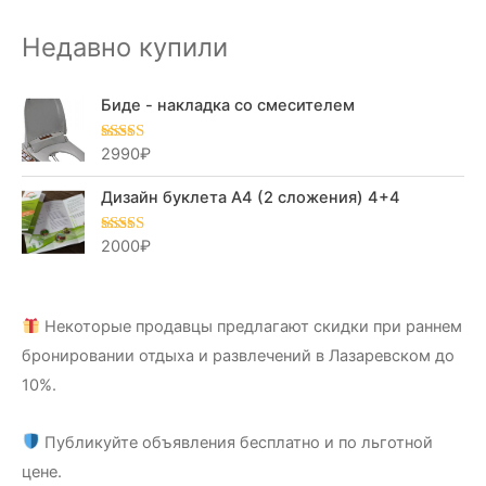
Недавно купили
Биде - накладка со смесителем
2990
₽
Оценка
5.00
из 5
Дизайн буклета А4 (2 сложения) 4+4
2000
₽
Оценка
5.00
из 5
Некоторые продавцы предлагают скидки при раннем
бронировании отдыха и развлечений в Лазаревском до
10%.
Публикуйте объявления бесплатно и по льготной
цене.