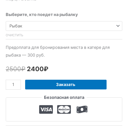
Выберите, кто поедет на рыбалку
ОЧИСТИТЬ
Предоплата для бронирования места в катере для
рыбака — 300 руб.
Первоначальная
Текущая
2500
₽
2400
₽
цена
цена:
Количество
Заказать
составляла
2400₽.
товара
Безопасная оплата
Рыбалка
2500₽.
в
море