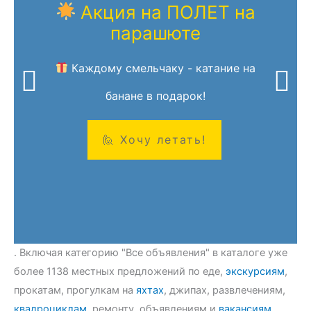
Акция на ПОЛЕТ на
парашюте
Каждому смельчаку - катание на
банане в подарок!
. Включая категорию "Все объявления" в каталоге уже
более 1138 местных предложений по еде,
экскурсиям
,
прокатам, прогулкам на
яхтах
, джипах, развлечениям,
квадроциклам
, ремонту, объявлениям и
вакансиям
.