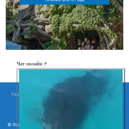
Главная
Все объявления
Продавцы
Контакты
Магазины в Лазаревском
Search Button
Search
for:
©
Лазаревское и Цены (2026)
| Мой поиск | Тел: 8-918-