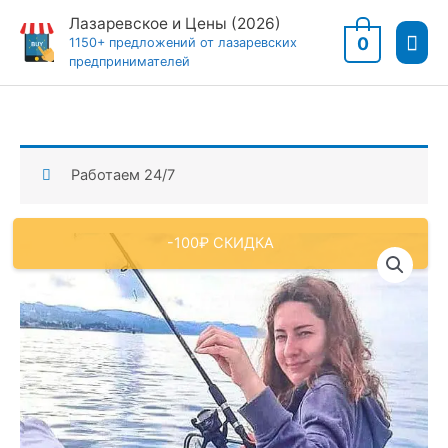
Перейти
Лазаревское и Цены (2026)
Гла
к
0
1150+ предложений от лазаревских
предпринимателей
содержимому
мен
Работаем 24/7
-100₽ СКИДКА