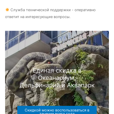
Служба технической поддержки - оперативно
ответит на интересующие вопросы.
Единая скидка в
Океанариум,
Дельфинарий и Аквапарк
0
₽
Скидкой можно воспользоваться в
течение всего года