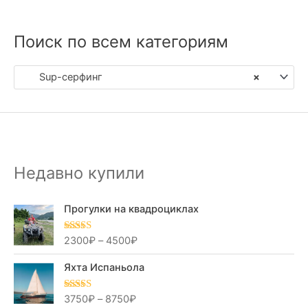
Поиск по всем категориям
Sup-серфинг
×
Недавно купили
Прогулки на квадроциклах
2300
₽
–
4500
₽
Оценка
5.00
из 5
Яхта Испаньола
3750
₽
–
8750
₽
Оценка
5.00
из 5