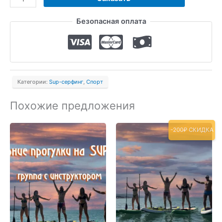
товара
Безопасная оплата
Сап-
серфинг
прокат
в
Лазаревское
Категории:
Sup-серфинг
,
Спорт
Похожие предложения
-200₽ СКИДКА