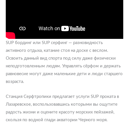
SUP бординг или SUP серфинг — разновидность
активного отдыха, катание стоя на доске с веслом.
Освоить данный вид спорта под силу даже физически
неподготовленным людям. Управлять сёрфом и держать
равновесие могут даже маленькие дети и люди старшего
возраста.
Станция Серфтропики предлагает услуги SUP проката в
Лазаревское, воспользовавшись которыми вы ощутите
радость жизни и оцените красоту морских пейзажей,
скользя по водной глади акватории Черного моря.