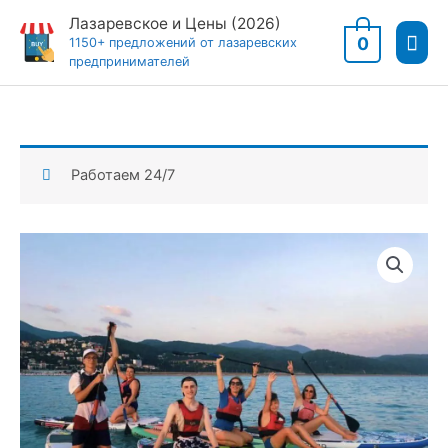
Перейти
Лазаревское и Цены (2026)
Гла
к
0
1150+ предложений от лазаревских
предпринимателей
содержимому
мен
Работаем 24/7