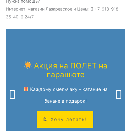
Нужна помощь?
Интернет-магазин Лазаревское и Цены:
+7-918-918-
35-40,
24/7
Акция на ПОЛЕТ на
парашюте
Каждому смельчаку - катание на
банане в подарок!