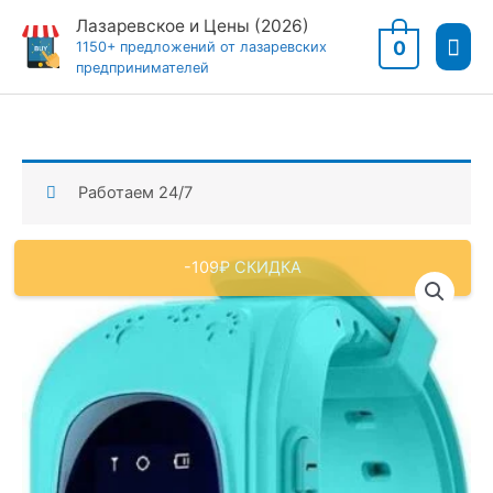
Перейти
Лазаревское и Цены (2026)
Гла
к
0
1150+ предложений от лазаревских
предпринимателей
содержимому
мен
Работаем 24/7
-109₽ СКИДКА