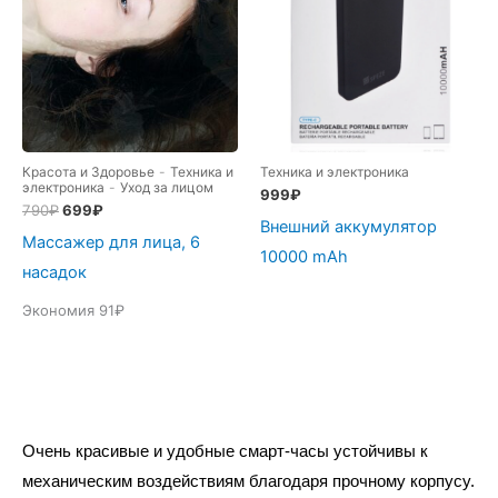
Красота и Здоровье
-
Техника и
Техника и электроника
электроника
-
Уход за лицом
999
₽
Первоначальная
Текущая
790
₽
699
₽
Внешний аккумулятор
цена
цена:
Массажер для лица, 6
составляла
699₽.
10000 mAh
790₽.
насадок
Экономия 91₽
Очень красивые и удобные смарт-часы устойчивы к
механическим воздействиям благодаря прочному корпусу.