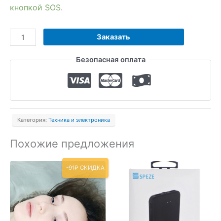
кнопкой SOS.
Количество
Заказать
товара
Безопасная оплата
Смарт-
часы
с
кнопкой
SOS
Категория:
Техника и электроника
Похожие предложения
-91₽ СКИДКА