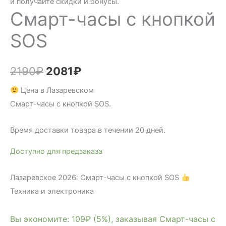
и получайте скидки и бонусы.
Смарт-часы с кнопкой
SOS
Первоначальная
Текущая
2190
₽
2081
₽
цена
цена:
Цена в Лазаревском
Смарт-часы с кнопкой SOS.
составляла
2081₽.
2190₽.
Время доставки товара в течении 20 дней.
Доступно для предзаказа
Лазаревское 2026: Смарт-часы с кнопкой SOS
Техника и электроника
Вы экономите: 109₽ (5%), заказывая Смарт-часы с