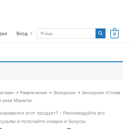
Search Button
Search
дки
Вход
0
for:
агазин
→
Развлечения
→
Экскурсии
→
Экскурсия «Сплав
о реке Мзымта»
онравился этот продукт? - Рекомендуйте его
рузьям и получайте скидки и бонусы.