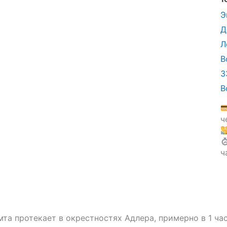
Э
Д
Л
В
3
В
ч
ч
та протекает в окрестностях Адлера, примерно в 1 часе