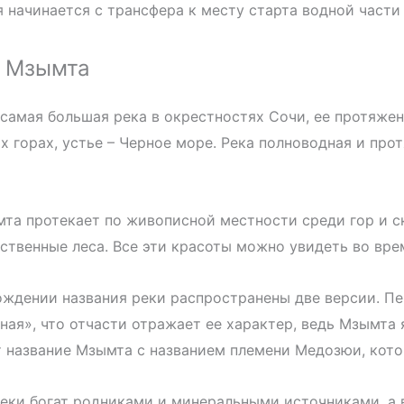
 начинается с трансфера к месту старта водной части
е Мзымта
самая большая река в окрестностях Сочи, ее протяжен
х горах, устье – Черное море. Река полноводная и про
та протекает по живописной местности среди гор и ск
твенные леса. Все эти красоты можно увидеть во врем
ждении названия реки распространены две версии. Пер
ная», что отчасти отражает ее характер, ведь Мзымта 
 название Мзымта с названием племени Медозюи, кото
еки богат родниками и минеральными источниками, а 