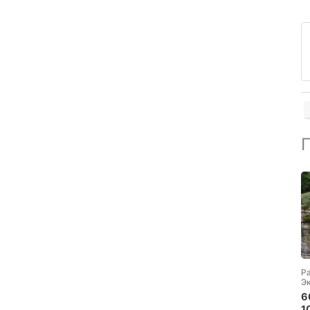
Р
Э
6
1