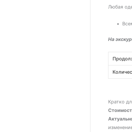
Любая оде
Все
На экскур
Продол
Количес
Кратко дл
Стоимост
Актуальн
изменение