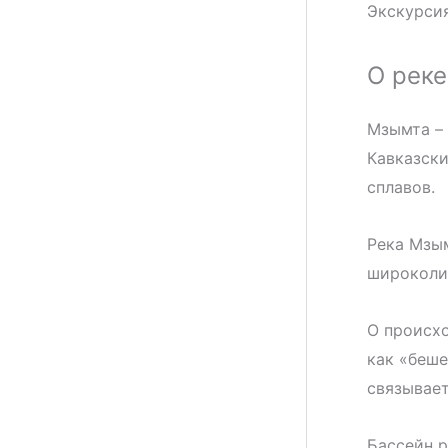
Экскурсия
О рек
Мзымта – 
Кавказски
сплавов.
Река Мзым
широколис
О происхо
как «беше
связывает
Бассейн р