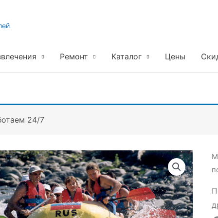
лей
звлечения
Ремонт
Каталог
Цены
Ски
ботаем 24/7
М
п
П
д