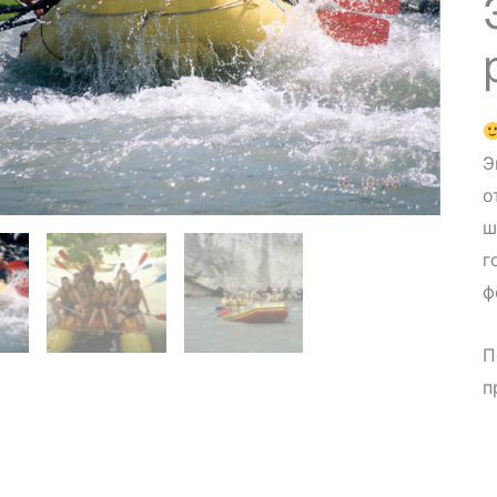
Э
о
ш
г
ф
П
п