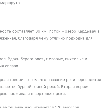
 маршрута.
ность составляет 89 км. Исток – озеро Кардывач в
тяженная, благодаря чему отлично подходит для
ал. Вдоль берега растут еловые, пихтовые и
я сплава.
вая говорит о том, что название реки переводится
является бурной горной рекой. Вторая версия
рые проживали в верховьях реки.
в ее течении насчитывается 120 выходов