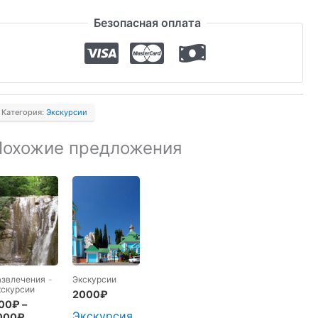
Безопасная оплата
Категория:
Экскурсии
Похожие предложения
азвлечения
-
Экскурсии
кскурсии
2000
₽
00
₽
–
Экскурсия
000
₽