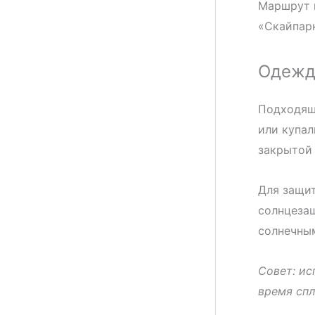
Маршрут 
«Скайпарк
Одежд
Подходящ
или купал
закрытой 
Для защит
солнцезащ
солнечны
Совет: ис
время спл