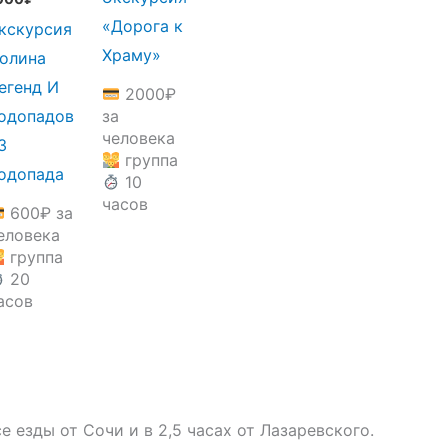
«Дорога к
кскурсия
Храму»
олина
егенд И
2000
₽
одопадов
за
человека
3
группа
одопада
10
часов
600
₽
за
еловека
группа
20
асов
 езды от Сочи и в 2,5 часах от Лазаревского.