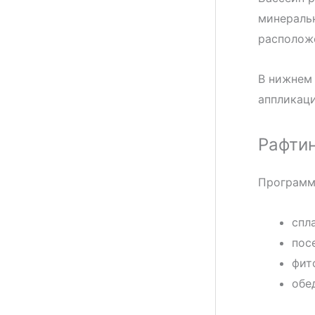
минеральн
расположе
В нижнем 
аппликаци
Рафтин
Программ
спла
пос
фит
обе