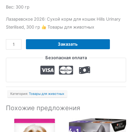
Вес: 300 гр
Лазаревское 2026: Сухой корм для кошек Hills Urinary
Sterilised, 300 гр
Товары для животных
Количество
Заказать
товара
Безопасная оплата
Сухой
корм
для
кошек
Hills
Категория:
Товары для животных
Urinary
Sterilised,
Похожие предложения
300
гр