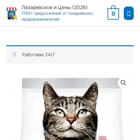
Перейти
Лазаревское и Цены (2026)
Гла
к
0
1150+ предложений от лазаревских
предпринимателей
содержимому
мен
Работаем 24/7