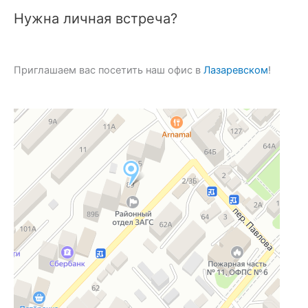
Нужна личная встреча?
Приглашаем вас посетить наш офис в
Лазаревском
!