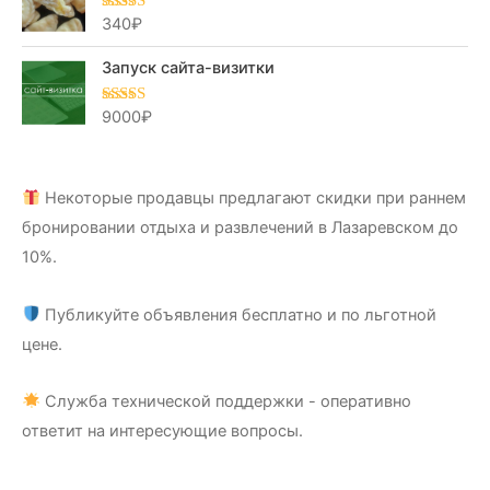
340
₽
Оценка
5.00
из 5
Запуск сайта-визитки
9000
₽
Оценка
5.00
из 5
Некоторые продавцы предлагают скидки при раннем
бронировании отдыха и развлечений в Лазаревском до
10%.
Публикуйте объявления бесплатно и по льготной
цене.
Служба технической поддержки - оперативно
ответит на интересующие вопросы.