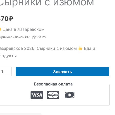
Сырники с изюмом
370
₽
Цена в Лазаревском
рники с изюмом (370 руб за кг).
азаревское 2026: Сырники с изюмом
Еда и
родукты
оличество
Заказать
овара
Безопасная оплата
ырники
зюмом