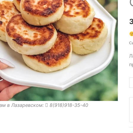
Сы
Л
п
К
т
С
ам в Лазаревском:
8(918)918-35-40
с
и