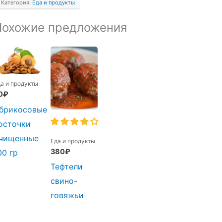
Категория:
Еда и продукты
Похожие предложения
да и продукты
0
₽
брикосовые
осточки
чищенные
Еда и продукты
380
₽
00 гр
Тефтели
свино-
говяжьи