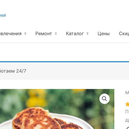
лей
звлечения
Ремонт
Каталог
Цены
Ски
ботаем 24/7
М
П
д