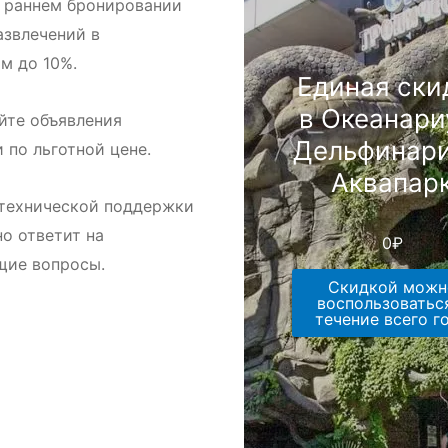
 раннем бронировании
азвлечений в
м до 10%.
Единая ски
в Океанари
йте объявления
Дельфинари
и по льготной цене.
Аквапар
технической поддержки
но ответит на
0
₽
щие вопросы.
Скидкой можн
воспользоватьс
течение всего г