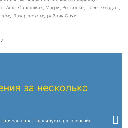
е, Аше, Солониках, Магри, Волконке, Совет-квадже,
всему Лазаревскому району Сочи.
/7
ния за несколько
 горячая пора. Планируете развлечение