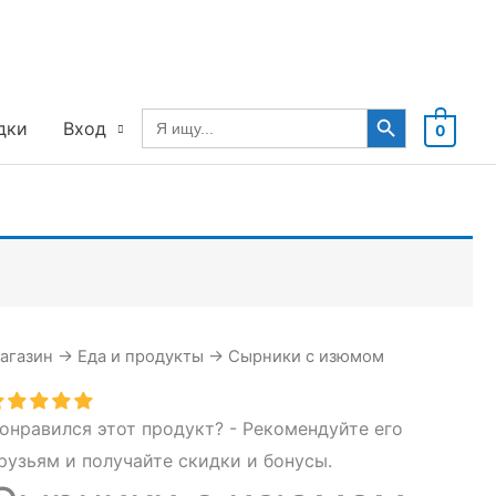
Search Button
Search
дки
Вход
0
for:
агазин
→
Еда и продукты
→
Сырники с изюмом
онравился этот продукт? - Рекомендуйте его
рузьям и получайте скидки и бонусы.