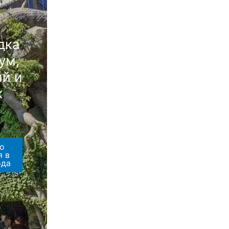
дка
ум,
й и
к
о
я в
ода