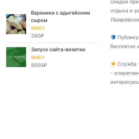
скидки при
отдыха и р
Вареники с адыгейским
Лазаревско
сыром
Оценка
340
₽
5.00
Публику
из 5
бесплатно 
Запуск сайта-визитки
Служба 
Оценка
9000
₽
5.00
из 5
- оператив
интересую