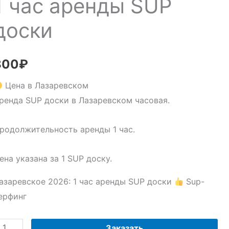
1 час аренды SUP
доски
800
₽
Цена в Лазаревском
ренда SUP доски в Лазаревском часовая.
родолжительность аренды 1 час.
ена указана за 1 SUP доску.
азаревское 2026: 1 час аренды SUP доски
Sup-
ерфинг
оличество
Заказать