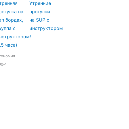
тренняя
Утренние
составляла
1500₽.
1700₽.
рогулка на
прогулки
ап бордах,
на SUP с
руппа с
инструктором
нструктором!
1.5 часа)
кономия
00₽