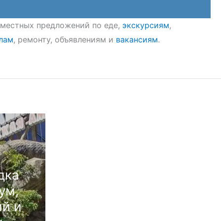
8 местных предложений по еде,
экскурсиям
,
лам
, ремонту, объявлениям и
вакансиям
.
дка
ум,
й и