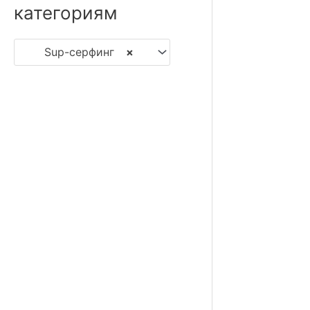
категориям
Sup-серфинг
×