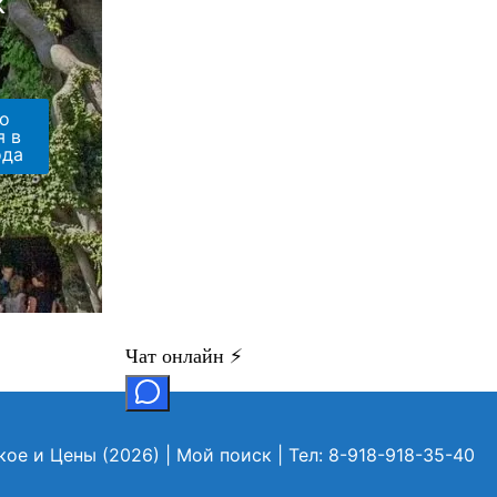
к
о
я в
ода
кое и Цены (2026)
| Мой поиск | Тел: 8-918-918-35-40