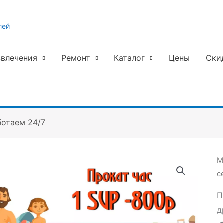
лей
звлечения
Ремонт
Каталог
Цены
Ски
ботаем 24/7
М
с
П
д