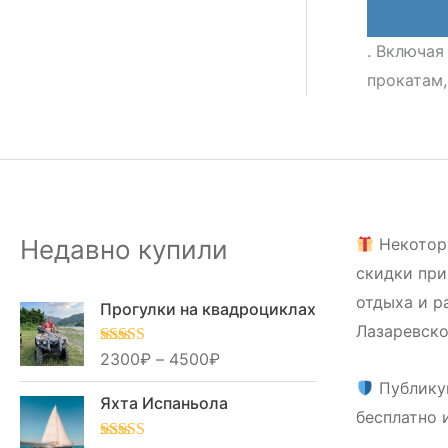
. Включая
прокатам,
Недавно купили
Некотор
скидки при
отдыха и р
Прогулки на квадроциклах
Лазаревско
Оценка
2300
₽
–
5.00
4500
₽
из 5
Публику
Яхта Испаньола
бесплатно 