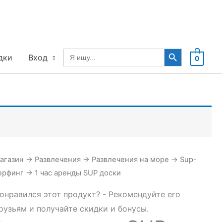
Search Button
Search
дки
Вход
0
for:
агазин
→
Развлечения
→
Развлечения на море
→
Sup-
Зв
ерфинг
→
1 час аренды SUP доски
онравился этот продукт? - Рекомендуйте его
рузьям и получайте скидки и бонусы.