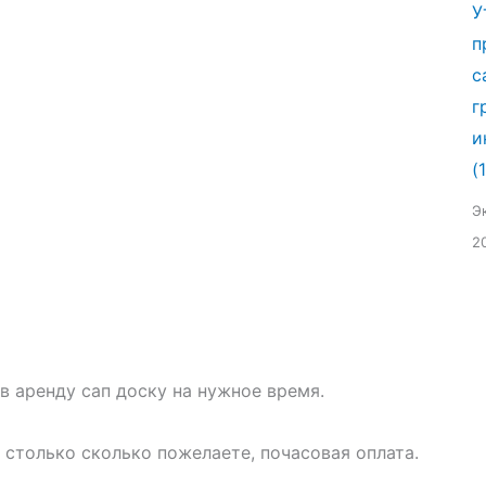
У
п
с
г
и
(
Э
2
в аренду сап доску на нужное время.
 столько сколько пожелаете, почасовая оплата.