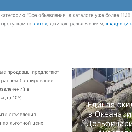
 категорию "Все объявления" в каталоге уже более 113
 прогулкам на
яхтах
, джипах, развлечениям,
квадроцик
ые продавцы предлагают
 раннем бронировании
азвлечений в
м до 10%.
Единая ски
в Океанари
йте объявления
Дельфинари
и по льготной цене.