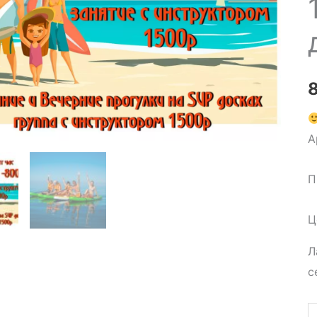
А
П
Ц
Л
с
К