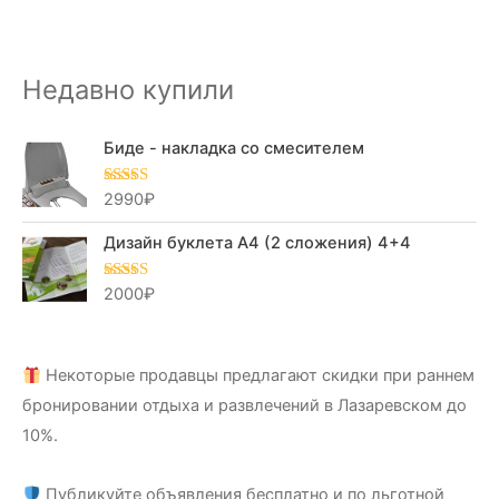
Недавно купили
Биде - накладка со смесителем
2990
₽
Оценка
5.00
из 5
Дизайн буклета А4 (2 сложения) 4+4
2000
₽
Оценка
5.00
из 5
Некоторые продавцы предлагают скидки при раннем
бронировании отдыха и развлечений в Лазаревском до
10%.
Публикуйте объявления бесплатно и по льготной