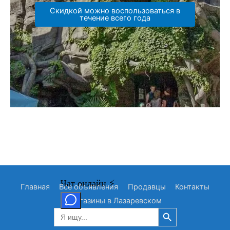
Скидкой можно воспользоваться в
течение всего года
Главная
Все объявления
Продавцы
Контакты
Магазины в Лазаревском
Search Button
Search
for: