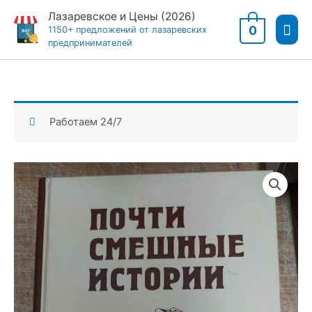
Перейти
Лазаревское и Цены (2026)
Гла
к
0
1150+ предложений от лазаревских
предпринимателей
содержимому
мен
Работаем 24/7