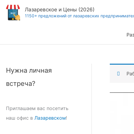
Перейти
Лазаревское и Цены (2026)
к
1150+ предложений от лазаревских предпринимате
содержимому
Ра
Нужна личная
Ра
встреча?
Приглашаем вас посетить
наш офис в
Лазаревском
!