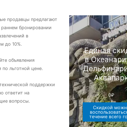
ые продавцы предлагают
 раннем бронировании
азвлечений в
м до 10%.
Единая ски
в Океанари
йте объявления
Дельфинари
и по льготной цене.
Аквапар
технической поддержки
но ответит на
0
₽
щие вопросы.
Скидкой можн
воспользоватьс
течение всего г