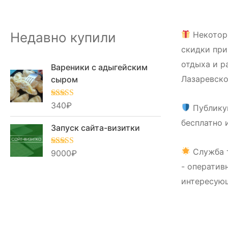
Недавно купили
Некотор
скидки при
отдыха и р
Вареники с адыгейским
Лазаревско
сыром
Оценка
340
₽
5.00
Публику
из 5
бесплатно 
Запуск сайта-визитки
Служба 
Оценка
9000
₽
5.00
из 5
- оператив
интересую