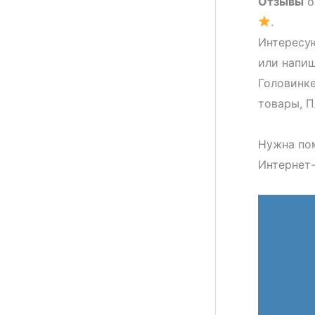
Отзывы
о
.
Интересую
или напи
Головинке
товары, П
Нужна по
Интернет-