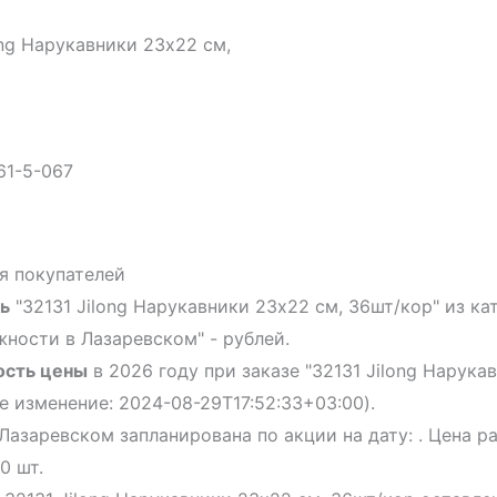
ong Нарукавники 23х22 см,
61-5-067
я покупателей
ь
"32131 Jilong Нарукавники 23х22 см, 36шт/кор" из к
ности в Лазаревском" - рублей.
ость цены
в 2026 году при заказе "32131 Jilong Нарук
е изменение: 2024-08-29T17:52:33+03:00).
Лазаревском запланирована по акции на дату: . Цена р
0 шт.