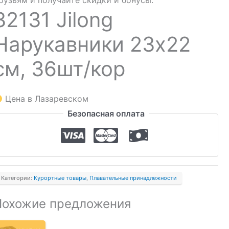
рузьям и получайте скидки и бонусы.
32131 Jilong
Нарукавники 23х22
см, 36шт/кор
Цена в Лазаревском
Безопасная оплата
Категории:
Курортные товары
,
Плавательные принадлежности
Похожие предложения