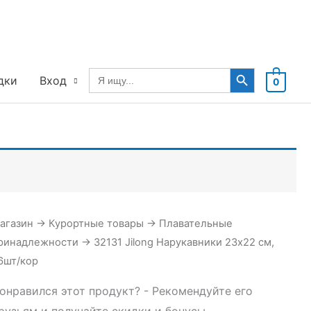
Search Button
Search
дки
Вход
0
for:
агазин
→
Курортные товары
→
Плавательные
ринадлежности
→
32131 Jilong Нарукавники 23х22 см,
6шт/кор
онравился этот продукт? - Рекомендуйте его