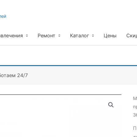
лей
звлечения
Ремонт
Каталог
Цены
Ски
ботаем 24/7
М
п
3
П