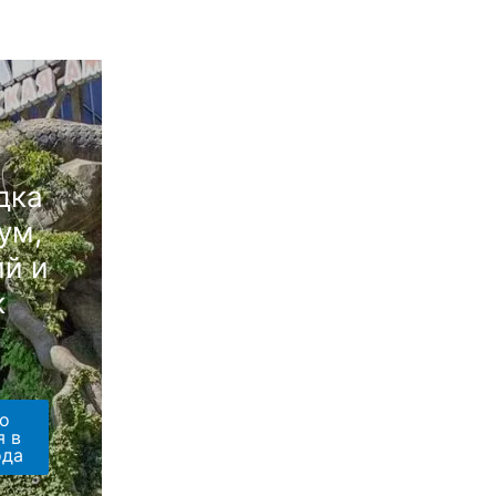
дка
ум,
й и
к
о
я в
ода