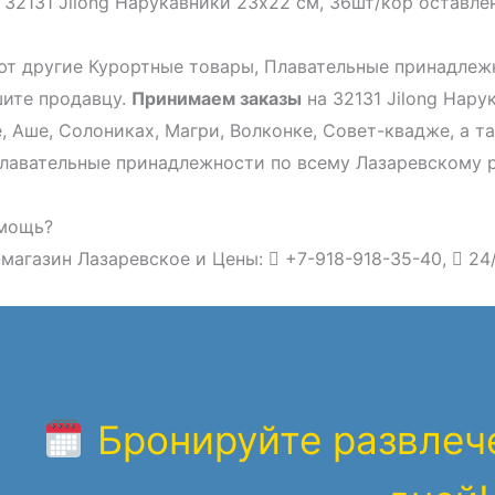
 32131 Jilong Нарукавники 23х22 см, 36шт/кор оставле
т другие Курортные товары, Плавательные принадлеж
шите продавцу.
Принимаем заказы
на 32131 Jilong Нару
, Аше, Солониках, Магри, Волконке, Совет-квадже, а 
лавательные принадлежности по всему Лазаревскому 
мощь?
магазин Лазаревское и Цены:
+7-918-918-35-40,
24
Бронируйте развлече