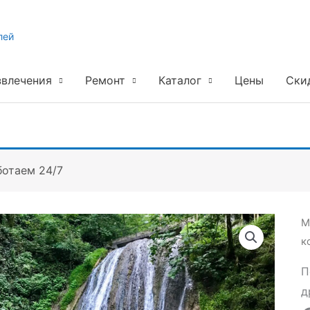
лей
звлечения
Ремонт
Каталог
Цены
Ски
ботаем 24/7
М
к
П
д