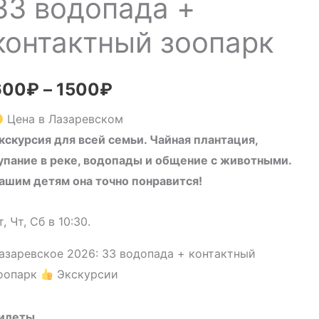
33 водопада +
контактный зоопарк
600
₽
–
1500
₽
Цена в Лазаревском
кскурсия для всей семьи. Чайная плантация,
упание в реке, водопады и общение с животными.
ашим детям она точно понравится!
т, Чт, Сб в 10:30.
азаревское 2026: 33 водопада + контактный
оопарк
Экскурсии
илеты