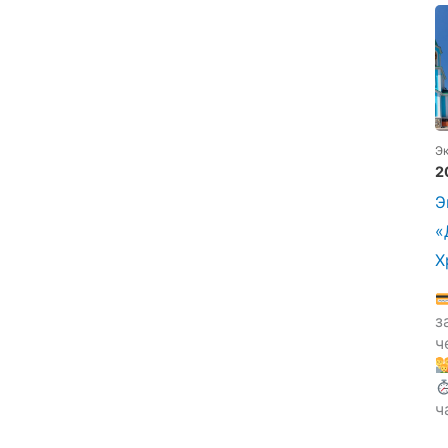
Э
2
Э
«
Х
з
ч
ч