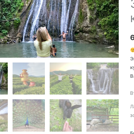
Э
к
В
В
Л
з
Б