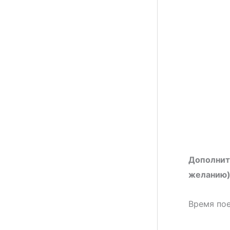
Дополните
желанию):
Время пое