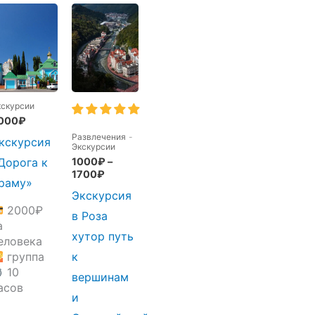
кскурсии
000
₽
Развлечения
-
кскурсия
Экскурсии
1000
₽
–
Дорога к
1700
₽
раму»
Экскурсия
2000
₽
в Роза
а
хутор путь
еловека
группа
к
10
вершинам
асов
и