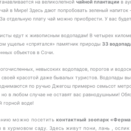
танавливается на великолепной
чайной плантации
в ау
чай в Мире! Здесь дают попробовать зеленый напиток 
За отдельную плату чай можно приобрести. У вас буде
исты едут к живописным водопадам! В четырех киломе
ом ущелье «спрятался» памятник природы
33 водопад
нных объектов в Сочи.
огочисленных, невысоких водопадов, порогов и водоск
своей красотой даже бывалых туристов. Водопады выс
однимаются по ручью Джегош примерно семьсот метро
 но в любом случае не оставят вас равнодушными! Обя
 горной воде!
нию можно посетить
контактный зоопарк «Ферма
 в хурмовом саду. Здесь живут пони, лань , ослик 