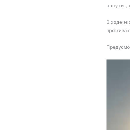
носухи ,
В ходе эк
проживающ
Предусмот
Видеопле