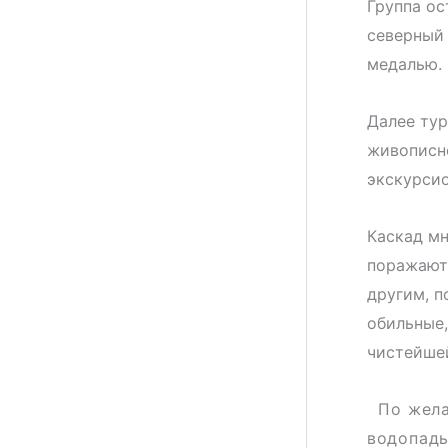
Группа ос
северный 
медалью. 
Далее тур
живописн
экскурсио
Каскад мн
поражают 
другим, п
обильные,
чистейшей
По жела
водопады