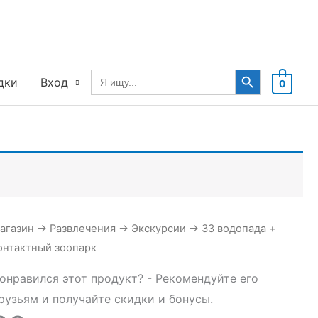
Search Button
Search
дки
Вход
0
for:
агазин
→
Развлечения
→
Экскурсии
→
33 водопада +
онтактный зоопарк
онравился этот продукт? - Рекомендуйте его
рузьям и получайте скидки и бонусы.