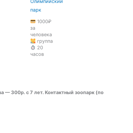
Олимпийский
парк
1000
₽
за
человека
группа
20
часов
 — 300р. с 7 лет. Контактный зоопарк (по