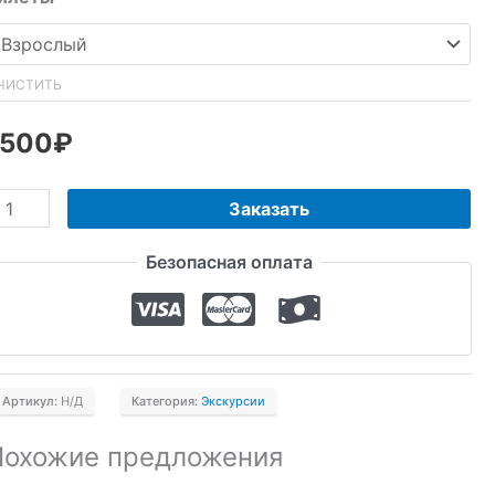
ЧИСТИТЬ
1500
₽
оличество
Заказать
овара
Безопасная оплата
3
одопада
онтактный
оопарк
Артикул:
Н/Д
Категория:
Экскурсии
Похожие предложения