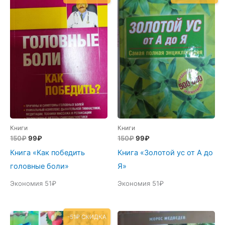
Книги
Книги
Первоначальная
Текущая
Первоначальная
Текущая
150
₽
99
₽
150
₽
99
₽
цена
цена:
цена
цена:
Книга «Как победить
Книга «Золотой ус от А до
составляла
99₽.
составляла
99₽.
150₽.
150₽.
головные боли»
Я»
Экономия 51₽
Экономия 51₽
-51₽ СКИДКА