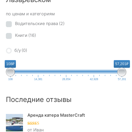
по ценам и категориям
Водительские права
(2)
Книги
(16)
б/у
(0)
108₽
57,201₽
108
14,381
28,654
42,928
57,201
Последние отзывы
Аренда катера MasterCraft
от Иван
Оценка
5
из