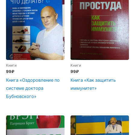
Книги
Книги
99
₽
99
₽
Книга «Оздоровление по
Книга «Как защитить
системе доктора
иммунитет»
Бубновского»