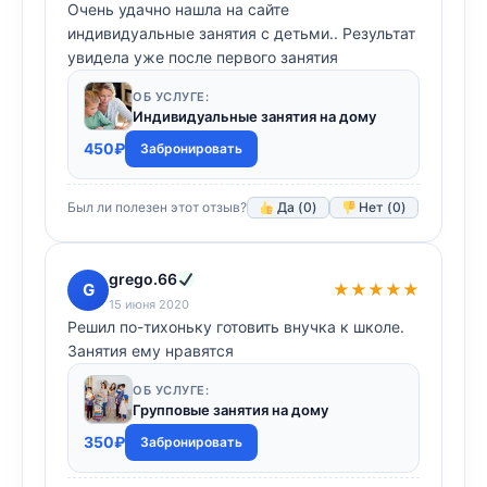
Очень удачно нашла на сайте
индивидуальные занятия с детьми.. Результат
увидела уже после первого занятия
ОБ УСЛУГЕ:
Индивидуальные занятия на дому
450
₽
Забронировать
Был ли полезен этот отзыв?
Да (
0
)
Нет (
0
)
grego.66
G
★★★★★
15 июня 2020
Решил по-тихоньку готовить внучка к школе.
Занятия ему нравятся
ОБ УСЛУГЕ:
Групповые занятия на дому
350
₽
Забронировать