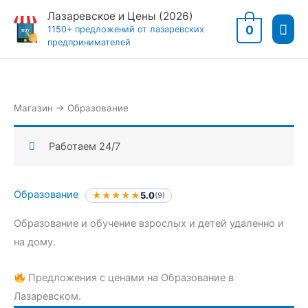
Перейти
Лазаревское и Цены (2026)
Гла
к
0
1150+ предложений от лазаревских
предпринимателей
содержимому
мен
Магазин
→
Образование
Работаем 24/7
Образование
★★★★★
5.0
(9)
Образование и обучение взрослых и детей удаленно и
на дому.
Предложения с ценами на Образование в
Лазаревском.