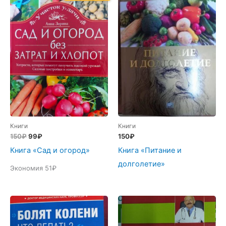
Книги
Книги
Первоначальная
Текущая
150
₽
99
₽
150
₽
цена
цена:
Книга «Сад и огород»
Книга «Питание и
составляла
99₽.
150₽.
долголетие»
Экономия 51₽