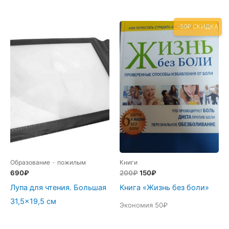
-50₽ СКИДКА
Образование
-
пожилым
Книги
Первоначальная
Текущая
690
₽
200
₽
150
₽
цена
цена:
Лупа для чтения. Большая
Книга «Жизнь без боли»
составляла
150₽.
200₽.
31,5×19,5 см
Экономия 50₽