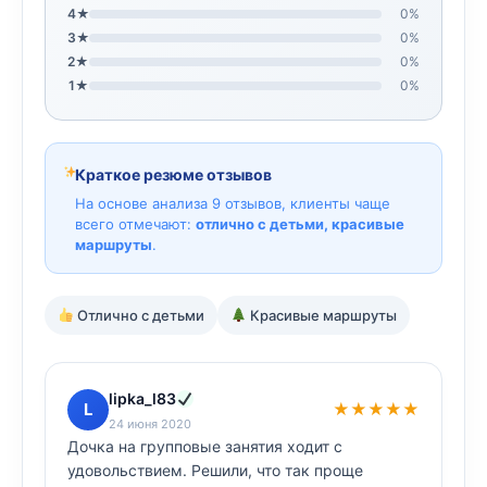
4★
0%
3★
0%
2★
0%
1★
0%
Краткое резюме отзывов
На основе анализа 9 отзывов, клиенты чаще
всего отмечают:
отлично с детьми, красивые
маршруты
.
Отлично с детьми
Красивые маршруты
lipka_l83
L
★★★★★
24 июня 2020
Дочка на групповые занятия ходит с
удовольствием. Решили, что так проще