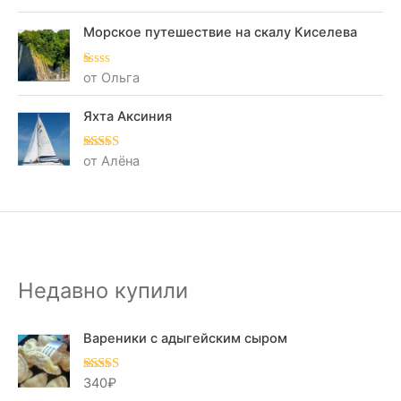
5
Морское путешествие на скалу Киселева
от Ольга
О
це
нк
а
Яхта Аксиния
1
из
5
от Алёна
Оценка
5
из
5
Недавно купили
Вареники с адыгейским сыром
340
₽
Оценка
5.00
из 5