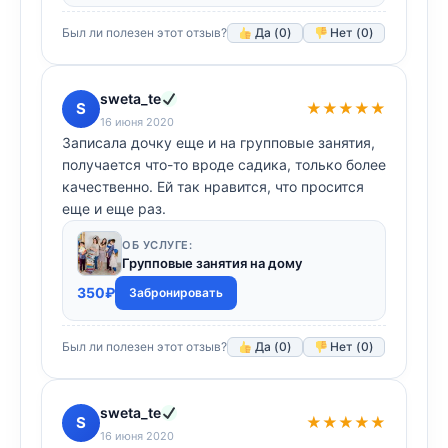
Был ли полезен этот отзыв?
Да (
0
)
Нет (
0
)
sweta_te
S
★★★★★
16 июня 2020
Записала дочку еще и на групповые занятия,
получается что-то вроде садика, только более
качественно. Ей так нравится, что просится
еще и еще раз.
ОБ УСЛУГЕ:
Групповые занятия на дому
350
₽
Забронировать
Был ли полезен этот отзыв?
Да (
0
)
Нет (
0
)
sweta_te
S
★★★★★
16 июня 2020