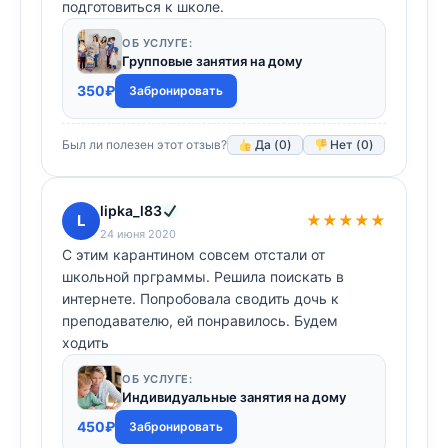
подготовиться к школе.
ОБ УСЛУГЕ:
Групповые занятия на дому
350
₽
Забронировать
Был ли полезен этот отзыв?
Да (
0
)
Нет (
0
)
lipka_l83
L
★★★★★
24 июня 2020
С этим карантином совсем отстали от
школьной прграммы. Решила поискать в
интернете. Попробовала сводить дочь к
преподавателю, ей понравилось. Будем
ходить
ОБ УСЛУГЕ:
Индивидуальные занятия на дому
450
₽
Забронировать