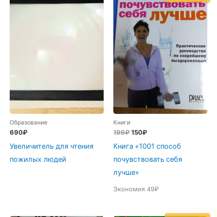
Образование
Книги
Первоначальная
Текущая
690
₽
199
₽
150
₽
цена
цена:
Увеличитель для чтения
Книга «1001 способ
составляла
150₽.
199₽.
пожилых людей
почувствовать себя
лучше»
Экономия 49₽