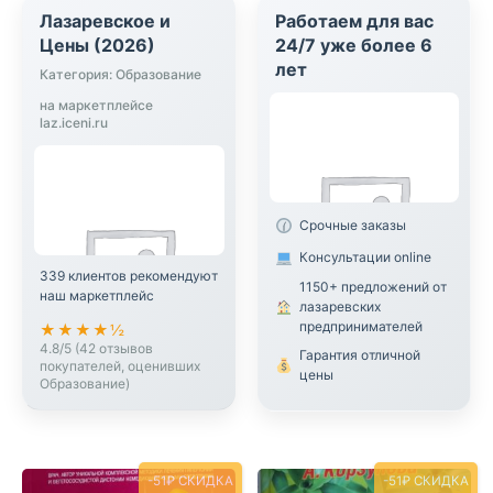
Лазаревское и
Работаем для вас
Цены (2026)
24/7 уже более 6
лет
Категория: Образование
на маркетплейсе
laz.iceni.ru
Срочные заказы
Консультации online
339 клиентов рекомендуют
1150+ предложений от
наш маркетплейс
лазаревских
предпринимателей
★★★★½
4.8/5 (42 отзывов
Гарантия отличной
покупателей, оценивших
цены
Образование)
-51₽ СКИДКА
-51₽ СКИДКА