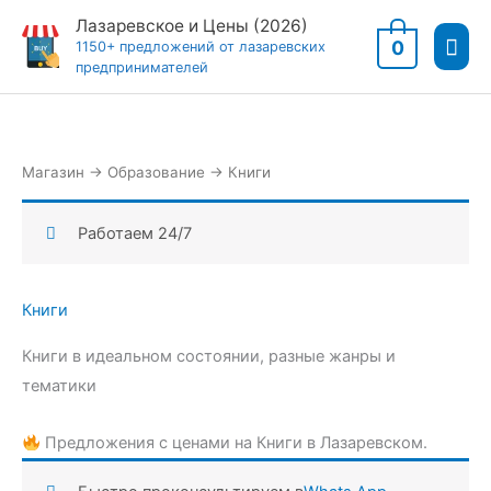
Перейти
Лазаревское и Цены (2026)
Гла
к
0
1150+ предложений от лазаревских
предпринимателей
содержимому
мен
Магазин
→
Образование
→
Книги
Работаем 24/7
Книги
Книги в идеальном состоянии, разные жанры и
тематики
Предложения с ценами на Книги в Лазаревском.