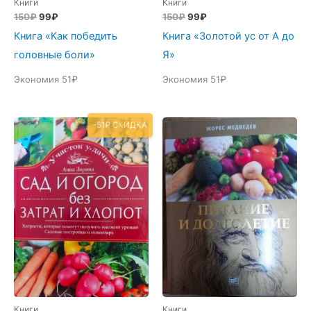
Книги
Книги
Первоначальная
Текущая
Первоначальная
Текущая
150
₽
99
₽
150
₽
99
₽
цена
цена:
цена
цена:
Книга «Как победить
Книга «Золотой ус от А до
составляла
99₽.
составляла
99₽.
150₽.
150₽.
головные боли»
Я»
Экономия 51₽
Экономия 51₽
-51₽ СКИДКА
Книги
Книги