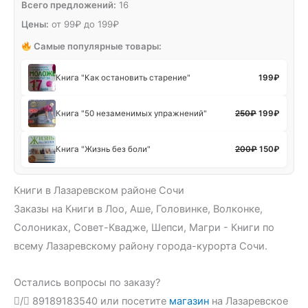
Всего предложений:
16
Цены:
от
99
₽
до
199
₽
Самые популярные товары:
Книга "Как остановить старение"
199
₽
Первоначал
Текущ
Книга "50 незаменимых упражнений"
250
₽
199
₽
цена
цена:
составляла
199₽.
Первоначал
Текущ
Книга "Жизнь без боли"
200
₽
150
₽
250₽.
цена
цена:
составляла
150₽.
Книги в Лазаревском районе Сочи
200₽.
Заказы на Книги в Лоо, Аше, Головинке, Волконке,
Солониках, Совет-Квадже, Шепси, Магри - Книги по
всему Лазаревскому району города-курорта Сочи.
Остались вопросы по заказу?
/
89189183540 или посетите
магазин
на Лазаревское