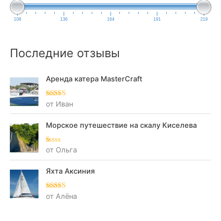
108
136
164
191
219
Последние отзывы
Аренда катера MasterCraft
от Иван
Оценка
5
из
5
Морское путешествие на скалу Киселева
от Ольга
О
це
нк
а
Яхта Аксиния
1
из
5
от Алёна
Оценка
5
из
5