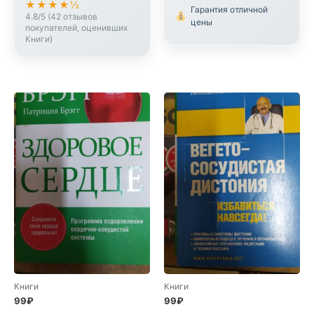
★★★★½
Гарантия отличной
4.8/5 (42 отзывов
цены
покупателей, оценивших
Книги)
Книги
Книги
99
₽
99
₽