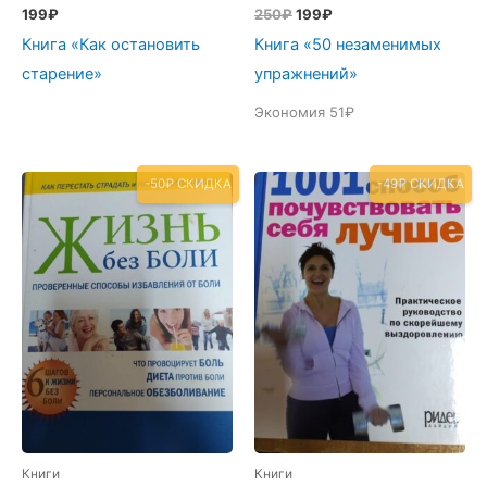
Первоначальная
Текущая
199
₽
250
₽
199
₽
цена
цена:
Книга «Как остановить
Книга «50 незаменимых
составляла
199₽.
250₽.
старение»
упражнений»
Экономия 51₽
-50₽ СКИДКА
-49₽ СКИДКА
Книги
Книги