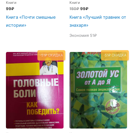
Книги
Книги
Первоначальная
Текущая
99
₽
150
₽
99
₽
цена
цена:
Книга «Почти смешные
Книга «Лучший травник от
составляла
99₽.
150₽.
истории»
знахаря»
Экономия 51₽
-51₽ СКИДКА
-51₽ СКИДКА