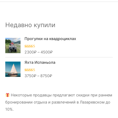
Недавно купили
Прогулки на квадроциклах
2300
₽
–
4500
₽
Оценка
5.00
из 5
Яхта Испаньола
3750
₽
–
8750
₽
Оценка
5.00
из 5
Некоторые продавцы предлагают скидки при раннем
бронировании отдыха и развлечений в Лазаревском до
10%.