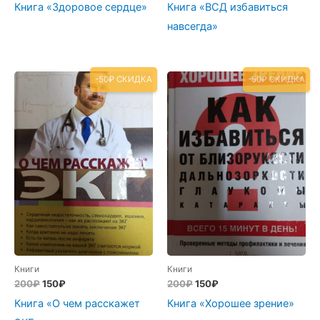
Книга «Здоровое сердце»
Книга «ВСД избавиться
навсегда»
-50₽ СКИДКА
-50₽ СКИДКА
Книги
Книги
Первоначальная
Текущая
Первоначальная
Текущая
200
₽
150
₽
200
₽
150
₽
цена
цена:
цена
цена:
Книга «О чем расскажет
Книга «Хорошее зрение»
составляла
150₽.
составляла
150₽.
200₽.
200₽.